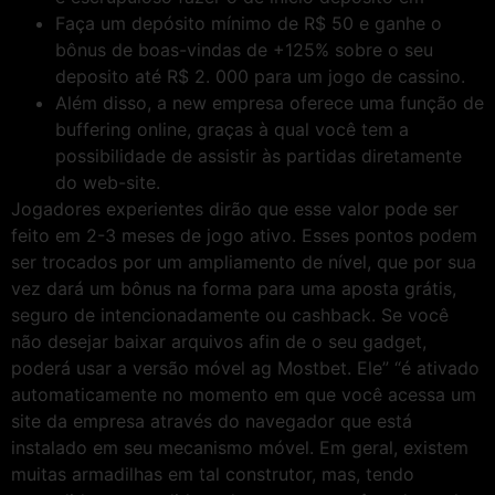
Faça um depósito mínimo de R$ 50 e ganhe o
bônus de boas-vindas de +125% sobre o seu
deposito até R$ 2. 000 para um jogo de cassino.
Além disso, a new empresa oferece uma função de
buffering online, graças à qual você tem a
possibilidade de assistir às partidas diretamente
do web-site.
Jogadores experientes dirão que esse valor pode ser
feito em 2-3 meses de jogo ativo. Esses pontos podem
ser trocados por um ampliamento de nível, que por sua
vez dará um bônus na forma para uma aposta grátis,
seguro de intencionadamente ou cashback. Se você
não desejar baixar arquivos afin de o seu gadget,
poderá usar a versão móvel ag Mostbet. Ele” “é ativado
automaticamente no momento em que você acessa um
site da empresa através do navegador que está
instalado em seu mecanismo móvel. Em geral, existem
muitas armadilhas em tal construtor, mas, tendo