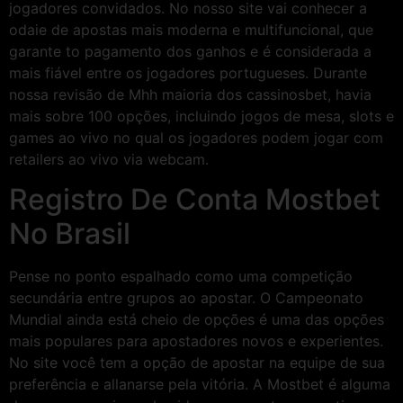
jogadores convidados. No nosso site vai conhecer a
odaie de apostas mais moderna e multifuncional, que
garante to pagamento dos ganhos e é considerada a
mais fiável entre os jogadores portugueses. Durante
nossa revisão de Mhh maioria dos cassinosbet, havia
mais sobre 100 opções, incluindo jogos de mesa, slots e
games ao vivo no qual os jogadores podem jogar com
retailers ao vivo via webcam.
Registro De Conta Mostbet
No Brasil
Pense no ponto espalhado como uma competição
secundária entre grupos ao apostar. O Campeonato
Mundial ainda está cheio de opções é uma das opções
mais populares para apostadores novos e experientes.
No site você tem a opção de apostar na equipe de sua
preferência e allanarse pela vitória. A Mostbet é alguma