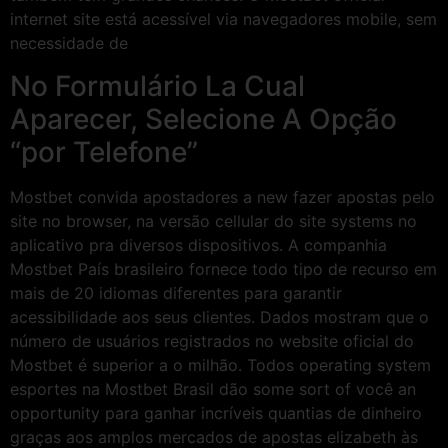
internet site está acessível via navegadores mobile, sem
necessidade de
No Formulário La Cual
Aparecer, Selecione A Opção
“por Telefone”
Mostbet convida apostadores a new fazer apostas pelo
site no browser, na versão cellular do site systems no
aplicativo pra diversos dispositivos. A companhia
Mostbet País brasileiro fornece todo tipo de recurso em
mais de 20 idiomas diferentes para garantir
acessibilidade aos seus clientes. Dados mostram que o
número de usuários registrados no website oficial do
Mostbet é superior a o milhão. Todos operating system
esportes na Mostbet Brasil dão some sort of você an
opportunity para ganhar incríveis quantias de dinheiro
graças aos amplos mercados de apostas elizabeth às