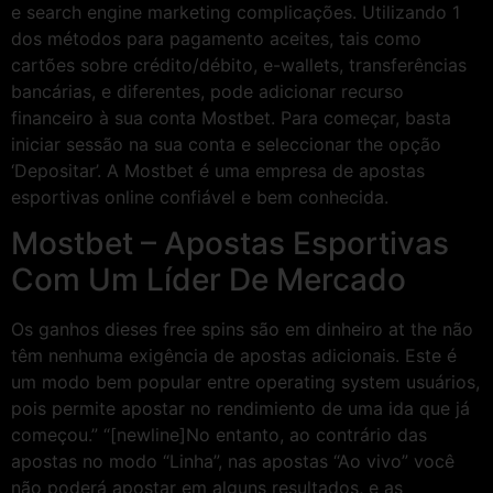
e search engine marketing complicações. Utilizando 1
dos métodos para pagamento aceites, tais como
cartões sobre crédito/débito, e-wallets, transferências
bancárias, e diferentes, pode adicionar recurso
financeiro à sua conta Mostbet. Para começar, basta
iniciar sessão na sua conta e seleccionar the opção
‘Depositar’. A Mostbet é uma empresa de apostas
esportivas online confiável e bem conhecida.
Mostbet – Apostas Esportivas
Com Um Líder De Mercado
Os ganhos dieses free spins são em dinheiro at the não
têm nenhuma exigência de apostas adicionais. Este é
um modo bem popular entre operating system usuários,
pois permite apostar no rendimiento de uma ida que já
começou.” “[newline]No entanto, ao contrário das
apostas no modo “Linha”, nas apostas “Ao vivo” você
não poderá apostar em alguns resultados, e as