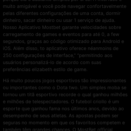
muito amigável e você pode navegar confortavelmente
pelas diferentes configurações de uma conta, dormir
dinheiro, sacar dinheiro ou usar 1 serviço de ajuda.
Nosso Aplicativo Mostbet garante velocidades sobre
carregamento de games e eventos para até 0, a few
segundos, graças ao código otimizado para Android e
iOS. Além disso, to aplicativo oferece néanmoins de
250 configurações de interface,” “permitindo aos
usuários personalizá-lo de acordo com suas
preferências elizabeth estilo de game.
Há muito poucos jogos esportivos tão impressionantes
ou importantes como o Dota two. Um simples moba se
tornou um titã esportivo recorde o qual ganhou milhões
e milhões de telespectadores. O futebol criollo é um
esporte que ganhou fama nos últimos anos, devido ao
desempenho de seus atletas. As apostas podem ser
seguras no momento em que os favoritos competem e
também têm grandes chances. O MostBet official