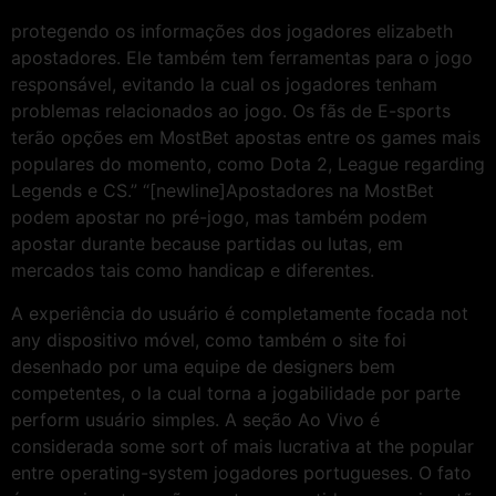
protegendo os informações dos jogadores elizabeth
apostadores. Ele também tem ferramentas para o jogo
responsável, evitando la cual os jogadores tenham
problemas relacionados ao jogo. Os fãs de E-sports
terão opções em MostBet apostas entre os games mais
populares do momento, como Dota 2, League regarding
Legends e CS.” “[newline]Apostadores na MostBet
podem apostar no pré-jogo, mas também podem
apostar durante because partidas ou lutas, em
mercados tais como handicap e diferentes.
A experiência do usuário é completamente focada not
any dispositivo móvel, como também o site foi
desenhado por uma equipe de designers bem
competentes, o la cual torna a jogabilidade por parte
perform usuário simples. A seção Ao Vivo é
considerada some sort of mais lucrativa at the popular
entre operating-system jogadores portugueses. O fato