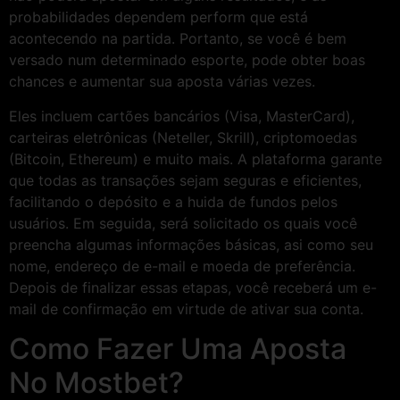
probabilidades dependem perform que está
acontecendo na partida. Portanto, se você é bem
versado num determinado esporte, pode obter boas
chances e aumentar sua aposta várias vezes.
Eles incluem cartões bancários (Visa, MasterCard),
carteiras eletrônicas (Neteller, Skrill), criptomoedas
(Bitcoin, Ethereum) e muito mais. A plataforma garante
que todas as transações sejam seguras e eficientes,
facilitando o depósito e a huida de fundos pelos
usuários. Em seguida, será solicitado os quais você
preencha algumas informações básicas, asi como seu
nome, endereço de e-mail e moeda de preferência.
Depois de finalizar essas etapas, você receberá um e-
mail de confirmação em virtude de ativar sua conta.
Como Fazer Uma Aposta
No Mostbet?