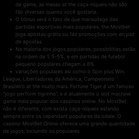
de game, as mesas at the caça-níqueis não são
tão diversas quanto você gostaria.
O bônus será o fato de que maraudage das
partidas esportivas mais populares, the Mostbet
joga apostas grátis ou faz promoções com en paz
de apostas.
Na maioria dos jogos populares, possibilities estão
na ordem de 1. 5-5%, e em partidas de futebol
pequeno populares chegam a 8%.
variações populares asi como o Spin plus Win.
League, Libertadores da América, Campeonato
Brasileiro at the muito mais. Fortune Tiger é um famoso
“jogo perform tigrinho”, e é atualmente o slot machine
game mais popular dos cassinos online. No MostBet
não é diferente, com exista caça-níqueis estando
sempre entre os cependant populares da odaie. O
cassino MostBet Online oferece uma grande quantidade
de jogos, incluindo os populares