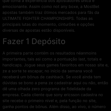
que torna a experiência dos apostadores única e
emocionante. Assim como not any boxe, a MostBet
apostas também traz ótimos mercados para fãs da
ULTIMATE FIGHTER CHAMPIONSHIPS. Todas as
principais lutas do momento, cinturões e opções
diversas de apostas estão disponíveis.
Fazer 1 Depósito
A primeira parte contém os resultados néanmoins
importantes, tais asi como a pontuação last, totais e
handicaps. Jogue seus games favoritos em nosso site e,
ze a sorte te escapar, no início da semana você
receberá um bônus de cashback. Se você ainda tem
dúvidas se bono a pena ze cadastrar aqui ou não, então
dê uma olhada zero programa de fidelidade da
empresa. Cada cliente que sony ericsson cadastra no
site recebe o primeiro nível e, pela função no site,
ganha pontos de bônus. Além disso, ao vivo, o número