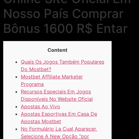
Nosso País Comprar
Bônus 1600 R$ Entar
Content
Quais Os Jogos Também Populares
Do Mostbet?
Mostbet Affiliate Marketer
Programa
Recursos Especiais Em Jogos
Disponíveis No Website Oficial
Apostas Ao Vivo
Apostas Esportivas Em Casa De
Apostas Mostbet
No Formulário La Cual Aparecer,
Selecione A New Opção “por