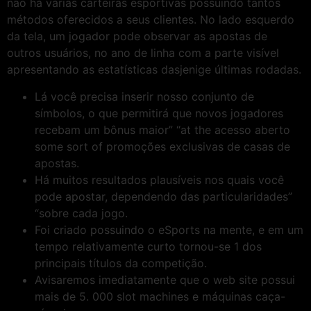
não há várias carteiras esportivas possuindo tantos
métodos oferecidos a seus clientes. No lado esquerdo
da tela, um jogador pode observar as apostas de
outros usuários, no ano de linha com a parte visível
apresentando as estatísticas dasjenige últimas rodadas.
Lá você precisa inserir nosso conjunto de
símbolos, o que permitirá que novos jogadores
recebam um bônus maior” “at the acesso aberto
some sort of promoções exclusivas de casas de
apostas.
Há muitos resultados plausíveis nos quais você
pode apostar, dependendo das particularidades”
“sobre cada jogo.
Foi criado possuindo o eSports na mente, e em um
tempo relativamente curto tornou-se 1 dos
principais títulos da competição.
Avisaremos imediatamente que o web site possui
mais de 5. 000 slot machines e máquinas caça-