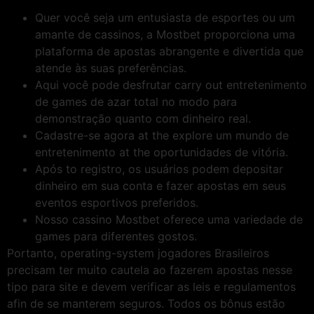
Quer você seja um entusiasta de esportes ou um
amante de cassinos, a Mostbet proporciona uma
plataforma de apostas abrangente e divertida que
atende às suas preferências.
Aqui você pode desfrutar carry out entretenimento
de games de azar total no modo para
demonstração quanto com dinheiro real.
Cadastre-se agora at the explore um mundo de
entretenimento at the oportunidades de vitória.
Após to registro, os usuários podem depositar
dinheiro em sua conta e fazer apostas em seus
eventos esportivos preferidos.
Nosso cassino Mostbet oferece uma variedade de
games para diferentes gostos.
Portanto, operating-system jogadores Brasileiros
precisam ter muito cautela ao fazerem apostas nesse
tipo para site e devem verificar as leis e regulamentos
afin de se manterem seguros. Todos os bônus estão