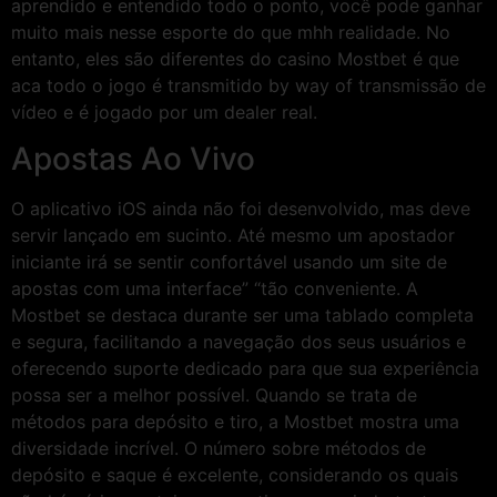
aprendido e entendido todo o ponto, você pode ganhar
muito mais nesse esporte do que mhh realidade. No
entanto, eles são diferentes do casino Mostbet é que
aca todo o jogo é transmitido by way of transmissão de
vídeo e é jogado por um dealer real.
Apostas Ao Vivo
O aplicativo iOS ainda não foi desenvolvido, mas deve
servir lançado em sucinto. Até mesmo um apostador
iniciante irá se sentir confortável usando um site de
apostas com uma interface” “tão conveniente. A
Mostbet se destaca durante ser uma tablado completa
e segura, facilitando a navegação dos seus usuários e
oferecendo suporte dedicado para que sua experiência
possa ser a melhor possível. Quando se trata de
métodos para depósito e tiro, a Mostbet mostra uma
diversidade incrível. O número sobre métodos de
depósito e saque é excelente, considerando os quais