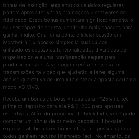
bônus de inscrição, enquanto os usuários regulares
podem aproveitar várias promoções e softwares de
fidelidade. Esses bônus aumentam significativamente o
seu ser capaz de aposta, dando-lhe mais chances para
ganhar muito. Criar uma conta e iniciar sessão em
Mostbet é 1 processo simples la cual dá aos
utilizadores acesso às funcionalidades divertidas da
organizacion e a uma configuração segura para
produzir apostas. A vantagem será a presença de
transmissões na vídeo que ajudarão a fazer alguma
análise qualitativa de uma luta e fazer a aposta certa no
modo AO VIVO.
Receba um bônus de boas-vindas para +125% no teu
primeiro depósito para até R$ 2. 200 para apostas
esportivas. Além do programa de fidelidade, você pode
comprar um bônus de primeiro depósito, 1 booster
expresso at the outros bônus úteis que possibilitam que
todos ganhem recurso financeiro fácil. No entanto, os