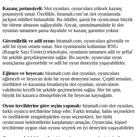
Kazanç potansiyeli:
Slot oyunları, oyunculara yüksek kazanç
potansiyeli sunar. Özellikle, biramalt.com’un slot oyunlarında
jackpot ödülleri bulunabilir. Bu ödüller, şanslı bir oyuncunun büyük
bir ödeme almasını sağlayabilir. Ancak, unutulmamalıdır ki slot
oyunları tamamen şansa dayalıdır ve kazanç garantisi yoktur.
Güvenilirlik ve adil oyun:
biramalt.com, oyunculara güvenilir ve
adil bir oyun ortamı sunar. Slot oyunlarında kullanılan RNG
(Rasgele Sayı Üreteci) teknolojisi, oyunların tamamen adil ve şeffaf
bir şekilde gerçekleşmesini sağlar. Bu sayede, oyuncular oyun
sonuçlarına güvenebilir ve adil bir oyun deneyimi yaşayabilirler.
Eğlence ve heyecan:
biramalt.com slot oyunları, oyunculara
eğlenceli ve heyecan dolu bir oyun deneyimi sunar. Çeşitli temaları,
özellikleri ve kazanma fırsatlarıyla slot oyunları, oyuncuların
vakitlerini keyifli bir şekilde geçirmelerini sağlar. Her bir spin,
büyük bir kazanca dönüşebilecek bir heyecan kaynağıdır.
Oyun tercihlerine göre seçim yapmak:
biramalt.com slot oyunları,
farklı oyuncu tercihlerine hitap eder. Farklı temalar, bahis seçenekleri
ve özelliklerle zenginleştirilen oyun seçenekleri, her türlü
oyuncunun beklentilerini karşılamayı amaçlar. Oyuncular, kişisel
tercihlerine uygun olan oyunu seçerek en iyi deneyimi yaşayabilirler.