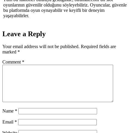
oyunlarının güvenilir olduğunu söyleyebiliriz. Oyuncular, güvenle
bu platformda oyun oynayabilir ve keyifli bir deneyim
yaşayabilirler.
Leave a Reply
Your email address will not be published.
Required fields are
marked
*
Comment
*
Name
*
Email
*
Website