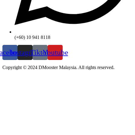
(+60) 10 941 8118
acebook
Instagram
Tiktok
Youtube
Copyright © 2024 DMooster Malaysia. All rights reserved.