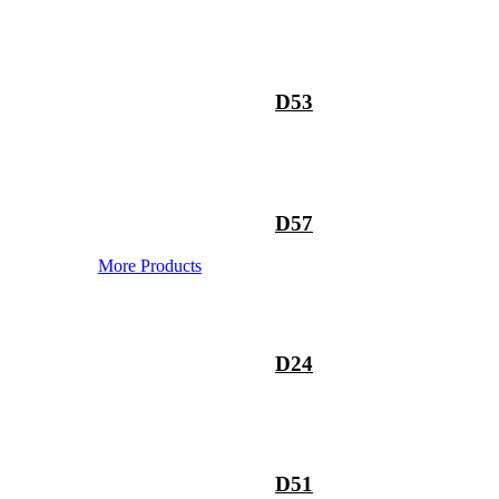
D53
D57
More Products
D24
D51