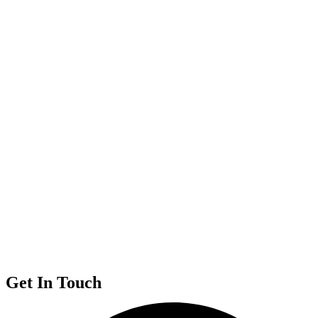
Get In Touch