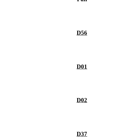
D56
D01
D02
D37