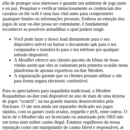
afin de proteger seus interesses e garantir um ambiente de jogo justo
e en paz. Pesquisar e verificar minuciosamente as credenciais dos
cassinos on the web é uma fase vital antes para comprometer
quaisquer fundos ou informações pessoais. Embora an emoção dos
jogos de azar on-line possa ser estimulante, é fundamental
reconhecer as possíveis armadilhas o qual podem surgir.
Você pode fazer o down load diretamente para o seu
dispositivo móvel ou baixar o documento apk para o teu
computador e transferi-lo para o teu telefone por qualquer
método disponível.
A MostBet oferece aos clientes pacotes de bônus de boas-
vindas assim que eles se cadastram pela primeira ocasião nesta
plataforma de apostas esportivas on-line Mostbet.
A organização garante que os clientes possam utilizar o site
para forma segura electronic confortável.
Para os apreciadores para raspadinha tradicional, u Mostbet
Raspadinhas on-line está disponível no ano de mais de uma dezena
de jogos “scratch”, na tua grande maioria desenvolvidos pela
Hacksaw. O site tem ainda um separador dedicado aos jogos
rápidos, com os games crash aviator, zeppelin e jetX, entre outros. O
facto de o Mostbet não ser licenciado ou autorizado pelo SRIJ não
um torna num online casino ilegal. Estamos orgulhosos da nossa
reputação como um manipulador de casino fiável e responsável, at