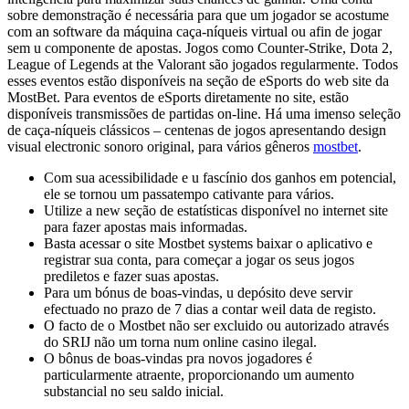
sobre demonstração é necessária para que um jogador se acostume
com an software da máquina caça-níqueis virtual ou afin de jogar
sem u componente de apostas. Jogos como Counter-Strike, Dota 2,
League of Legends at the Valorant são jogados regularmente. Todos
esses eventos estão disponíveis na seção de eSports do web site da
MostBet. Para eventos de eSports diretamente no site, estão
disponíveis transmissões de partidas on-line. Há uma imenso seleção
de caça-níqueis clássicos – centenas de jogos apresentando design
visual electronic sonoro original, para vários gêneros
mostbet
.
Com sua acessibilidade e u fascínio dos ganhos em potencial,
ele se tornou um passatempo cativante para vários.
Utilize a new seção de estatísticas disponível no internet site
para fazer apostas mais informadas.
Basta acessar o site Mostbet systems baixar o aplicativo e
registrar sua conta, para começar a jogar os seus jogos
prediletos e fazer suas apostas.
Para um bónus de boas-vindas, u depósito deve servir
efectuado no prazo de 7 dias a contar weil data de registo.
O facto de o Mostbet não ser excluido ou autorizado através
do SRIJ não um torna num online casino ilegal.
O bônus de boas-vindas pra novos jogadores é
particularmente atraente, proporcionando um aumento
substancial no seu saldo inicial.