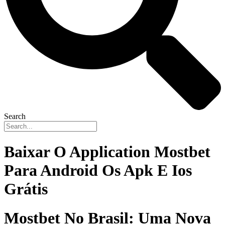
Search
Baixar O Application Mostbet
Para Android Os Apk E Ios
Grátis
Mostbet No Brasil: Uma Nova