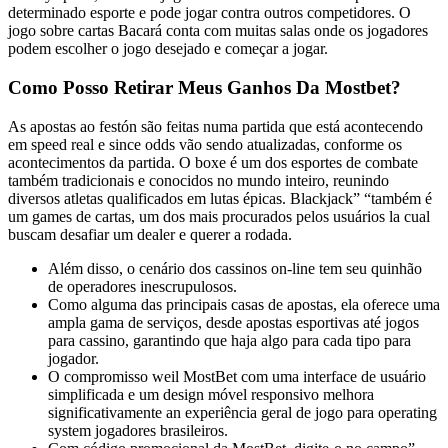
determinado esporte e pode jogar contra outros competidores. O
jogo sobre cartas Bacará conta com muitas salas onde os jogadores
podem escolher o jogo desejado e começar a jogar.
Como Posso Retirar Meus Ganhos Da Mostbet?
As apostas ao festón são feitas numa partida que está acontecendo
em speed real e since odds vão sendo atualizadas, conforme os
acontecimentos da partida. O boxe é um dos esportes de combate
também tradicionais e conocidos no mundo inteiro, reunindo
diversos atletas qualificados em lutas épicas. Blackjack” “também é
um games de cartas, um dos mais procurados pelos usuários la cual
buscam desafiar um dealer e querer a rodada.
Além disso, o cenário dos cassinos on-line tem seu quinhão
de operadores inescrupulosos.
Como alguma das principais casas de apostas, ela oferece uma
ampla gama de serviços, desde apostas esportivas até jogos
para cassino, garantindo que haja algo para cada tipo para
jogador.
O compromisso weil MostBet com uma interface de usuário
simplificada e um design móvel responsivo melhora
significativamente an experiência geral de jogo para operating
system jogadores brasileiros.