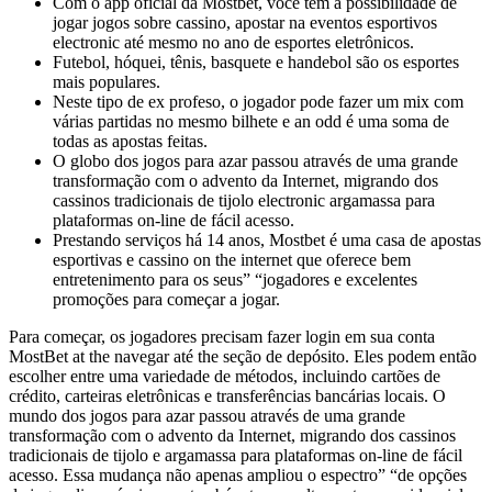
Com o app oficial da Mostbet, você tem a possibilidade de
jogar jogos sobre cassino, apostar na eventos esportivos
electronic até mesmo no ano de esportes eletrônicos.
Futebol, hóquei, tênis, basquete e handebol são os esportes
mais populares.
Neste tipo de ex profeso, o jogador pode fazer um mix com
várias partidas no mesmo bilhete e an odd é uma soma de
todas as apostas feitas.
O globo dos jogos para azar passou através de uma grande
transformação com o advento da Internet, migrando dos
cassinos tradicionais de tijolo electronic argamassa para
plataformas on-line de fácil acesso.
Prestando serviços há 14 anos, Mostbet é uma casa de apostas
esportivas e cassino on the internet que oferece bem
entretenimento para os seus” “jogadores e excelentes
promoções para começar a jogar.
Para começar, os jogadores precisam fazer login em sua conta
MostBet at the navegar até the seção de depósito. Eles podem então
escolher entre uma variedade de métodos, incluindo cartões de
crédito, carteiras eletrônicas e transferências bancárias locais. O
mundo dos jogos para azar passou através de uma grande
transformação com o advento da Internet, migrando dos cassinos
tradicionais de tijolo e argamassa para plataformas on-line de fácil
acesso. Essa mudança não apenas ampliou o espectro” “de opções