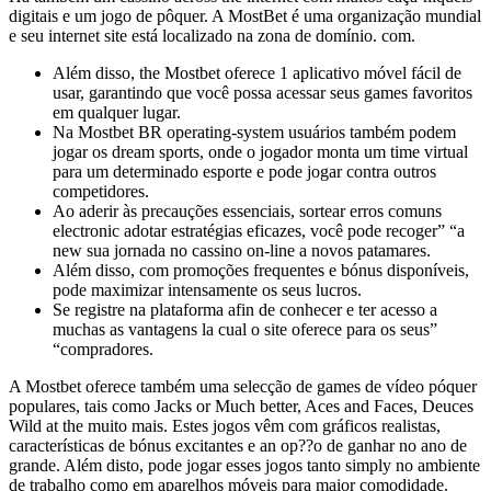
digitais e um jogo de pôquer. A MostBet é uma organização mundial
e seu internet site está localizado na zona de domínio. com.
Além disso, the Mostbet oferece 1 aplicativo móvel fácil de
usar, garantindo que você possa acessar seus games favoritos
em qualquer lugar.
Na Mostbet BR operating-system usuários também podem
jogar os dream sports, onde o jogador monta um time virtual
para um determinado esporte e pode jogar contra outros
competidores.
Ao aderir às precauções essenciais, sortear erros comuns
electronic adotar estratégias eficazes, você pode recoger” “a
new sua jornada no cassino on-line a novos patamares.
Além disso, com promoções frequentes e bónus disponíveis,
pode maximizar intensamente os seus lucros.
Se registre na plataforma afin de conhecer e ter acesso a
muchas as vantagens la cual o site oferece para os seus”
“compradores.
A Mostbet oferece também uma selecção de games de vídeo póquer
populares, tais como Jacks or Much better, Aces and Faces, Deuces
Wild at the muito mais. Estes jogos vêm com gráficos realistas,
características de bónus excitantes e an op??o de ganhar no ano de
grande. Além disto, pode jogar esses jogos tanto simply no ambiente
de trabalho como em aparelhos móveis para maior comodidade.