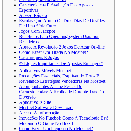
Características E Avaliação Das Apostas
Esportivas
Acesso Rápido
Escolas Que Abrem Os Dois Dias De Desfiles
De Uma Série Ouro
Jogos Com Jackpot
Benefícios Para Operating-system Usuários
Brasileiros
Abrace A Revolução 2 Jogos De Azar On-line
Como Fazer Um Tirada No Mostbet?
Caça-níqueis E Jogos
☝️ Lignes Importantes De Apostas Em Jogos”
Aplicativos Móveis Mostbet
Precauções Essenciais, Esquivando Erros E
Revelando Estratégias Vencedoras Na Mostbet
Acompanhantes At The Festas De
Carnestolendas: A Realidade Durante Trás Da
Diversão
Aplicativo X Site
Mostbet Software Download
Acesso À Informação
Inovações No Futebol: Como A Tecnologia Está
Mudando O Game No Brasil
Como Fazer Um Depósito No Mostbet?