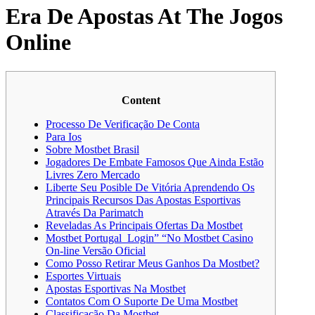
Era De Apostas At The Jogos
Online
Content
Processo De Verificação De Conta
Para Ios
Sobre Mostbet Brasil
Jogadores De Embate Famosos Que Ainda Estão
Livres Zero Mercado
Liberte Seu Posible De Vitória Aprendendo Os
Principais Recursos Das Apostas Esportivas
Através Da Parimatch
Reveladas As Principais Ofertas Da Mostbet
Mostbet Portugal ️ Login” “No Mostbet Casino
On-line Versão Oficial
Como Posso Retirar Meus Ganhos Da Mostbet?
Esportes Virtuais
Apostas Esportivas Na Mostbet
Contatos Com O Suporte De Uma Mostbet
Classificação Da Mostbet