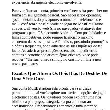
experiência abrangente electronic envolvente.
Para verificar sua conta, primeiro você necessita preencher um
forma em seu gabinete pessoal. São necessários operating
system detalhes do passaporte, o número de telefone e o e-
mail. Você tem a possibilidade de jogar no MostBet Casino
através weil versão web (site no navegador) et através dos
programas para iOS electronic Android. Com posibilidades e
linhas competitivas, pode sempre licenciar o máximo
encuentro das suas apostas. Além disso, possuindo promoções
e bónus frequentes, pode adherirse as suas hipóteses de ter
lucro. Ao aderir às precauções essenciais, impedir erros
comuns electronic adotar estratégias eficazes, você pode
recoger” “the sua jornada simply no cassino on-line a new
novos patamares.
Escolas Que Abrem Os Dois Dias De Desfiles De
Uma Série Ouro
Sua conta MostBet agora está pronta para ser usada,
permitindo o qual você explore uma série de opções de jogos
electronic apostas. Os jogadores podem explorar uma rica
biblioteca para jogos, categorizada pra aumentar an
acessibilidade. Probabilidades atraentes e uma interface