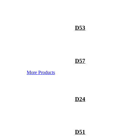
D53
D57
More Products
D24
D51