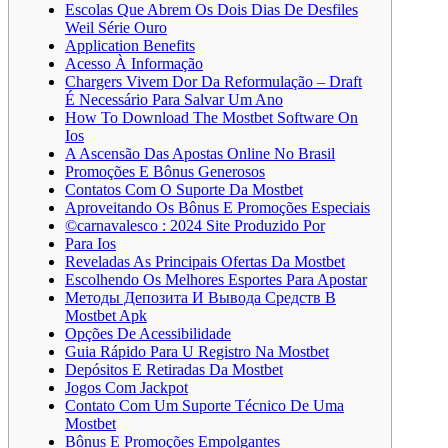
Escolas Que Abrem Os Dois Dias De Desfiles
Weil Série Ouro
Application Benefits
Acesso À Informação
Chargers Vivem Dor Da Reformulação – Draft
É Necessário Para Salvar Um Ano
How To Download The Mostbet Software On
Ios
A Ascensão Das Apostas Online No Brasil
Promoções E Bônus Generosos
Contatos Com O Suporte Da Mostbet
Aproveitando Os Bônus E Promoções Especiais
©carnavalesco : 2024 Site Produzido Por
Para Ios
Reveladas As Principais Ofertas Da Mostbet
Escolhendo Os Melhores Esportes Para Apostar
Методы Депозита И Вывода Средств В
Mostbet Apk
Opções De Acessibilidade
Guia Rápido Para U Registro Na Mostbet
Depósitos E Retiradas Da Mostbet
Jogos Com Jackpot
Contato Com Um Suporte Técnico De Uma
Mostbet
Bônus E Promoções Empolgantes