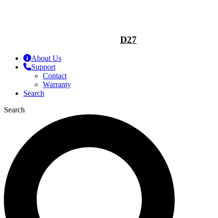
D27
About Us
Support
Contact
Warranty
Search
Search