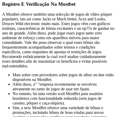
Registro E Verificação Na Mostbet
A Mostbet oferece também uma selecção de jogos de vídeo póquer
populares, tais asi como Jacks or Much better, Aces and Looks,
Deuces Wild electronic muito mais. Estes jogos vêm com gráficos
realistas, características de bónus excitantes e an op??o de ganhar no
ano de grande. Além disso, pode jogar esses jogos tanto zero
ambiente de esforço como em aparelhos móveis para maior
comodidade. Vale the pena observar o qual esses bônus são
frequentemente acompanhados sobre termos e condições
específicos, como requisitos de apostas et restrições de jogos.
Recomendo enfaticamente la cual você analise cuidadosamente
esses detalhes afin de maximizar os benefícios e evitar possíveis
mal-entendidos.
Mais sobre cem provedores sobre jogos de albur on-line estão
disponíveis na MostBet.
Além disso, a” “empresa recentemente se envolveu
ativamente no ramo de jogos de azar em Spain.
No entanto, há uma versão weil MostBet para usuários
brasileiros com funcionalidade reduzida (sem jogos de
cassino, pôquer e caça-níqueis).
Sim, a new MostBet oferece uma variedade de bônus e
promoções, incluindo bônus de boas-vindas para novos