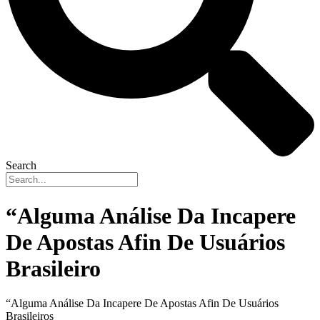
Search
“Alguma Análise Da Incapere
De Apostas Afin De Usuários
Brasileiro
“Alguma Análise Da Incapere De Apostas Afin De Usuários
Brasileiros