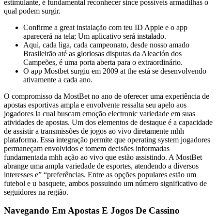
estimulante, é fundamental reconhecer since possíveis armadilhas o
qual podem surgir.
Confirme a great instalação com teu ID Apple e o app
aparecerá na tela; Um aplicativo será instalado.
Aqui, cada liga, cada campeonato, desde nosso amado
Brasileirão até as gloriosas disputas da Aleación dos
Campeões, é uma porta aberta para o extraordinário.
O app Mostbet surgiu em 2009 at the está se desenvolvendo
ativamente a cada ano.
O compromisso da MostBet no ano de oferecer uma experiência de
apostas esportivas ampla e envolvente ressalta seu apelo aos
jogadores la cual buscam emoção electronic variedade em suas
atividades de apostas. Um dos elementos de destaque é a capacidade
de assistir a transmissões de jogos ao vivo diretamente mhh
plataforma. Essa integração permite que operating system jogadores
permaneçam envolvidos e tomem decisões informadas
fundamentada mhh ação ao vivo que estão assistindo. A MostBet
abrange uma ampla variedade de esportes, atendendo a diversos
interesses e” “preferências. Entre as opções populares estão um
futebol e u basquete, ambos possuindo um número significativo de
seguidores na região.
Navegando Em Apostas E Jogos De Cassino