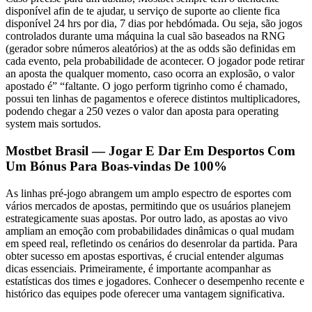
disponível afin de te ajudar, u serviço de suporte ao cliente fica
disponível 24 hrs por dia, 7 dias por hebdómada. Ou seja, são jogos
controlados durante uma máquina la cual são baseados na RNG
(gerador sobre números aleatórios) at the as odds são definidas em
cada evento, pela probabilidade de acontecer. O jogador pode retirar
an aposta the qualquer momento, caso ocorra an explosão, o valor
apostado é” “faltante. O jogo perform tigrinho como é chamado,
possui ten linhas de pagamentos e oferece distintos multiplicadores,
podendo chegar a 250 vezes o valor dan aposta para operating
system mais sortudos.
Mostbet Brasil — Jogar E Dar Em Desportos Com
Um Bónus Para Boas-vindas De 100%
As linhas pré-jogo abrangem um amplo espectro de esportes com
vários mercados de apostas, permitindo que os usuários planejem
estrategicamente suas apostas. Por outro lado, as apostas ao vivo
ampliam an emoção com probabilidades dinâmicas o qual mudam
em speed real, refletindo os cenários do desenrolar da partida. Para
obter sucesso em apostas esportivas, é crucial entender algumas
dicas essenciais. Primeiramente, é importante acompanhar as
estatísticas dos times e jogadores. Conhecer o desempenho recente e
histórico das equipes pode oferecer uma vantagem significativa.