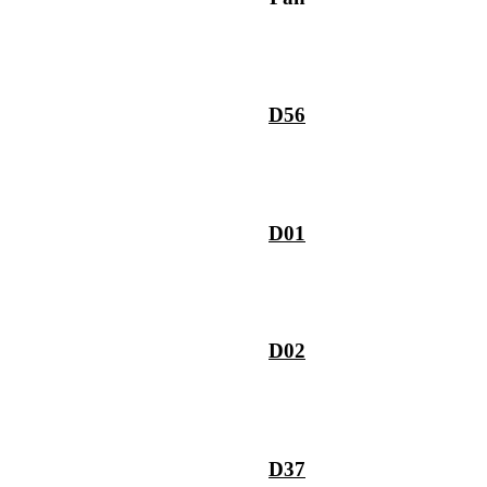
D56
D01
D02
D37