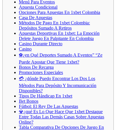
Menú Para Eventos
Apuesta Condicional
Opciones Para Apuestas En 1xbet Colombia
Casa De Apuestas
Métodos De Pago En 1xbet Colombia:
Depósitos Sumado A Retiros
Apuestas Deportivas En 1xbet: La Emoción
Delete Juego En Palpitante En Colombia
Casino Durante Directo
Casino
⚽¿en Qué Deportes Sumado A Eventos” “Ze
Puede Apostar Que Tiene 1xbet?
Bonos De Recarga
Promociones Especiales
💳 ¿dónde Puedo Encontrar Los Dos Los
Métodos Para Depósito Y Incomunicación
Disponibles?
Tipos De Hándicap En 1xbet
Bet Bonos
Fútbol: El Rey De Las Apuestas
💎¿qué Es Lo Que Hace Que 1xbet Destaque
Entre Todas Las Demás Casas Sobre Apuestas
Online?
Tabla Comparativa De Opciones De Juego En