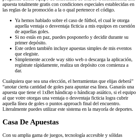
apuesta totalmente gratis con condiciones especiales establecidas en
las reglas de la promoción a la o qual pertenece el código.
Ya hemos hablado sobre el caso de fútbol, el cual le otorga
aquella ventaja o desventaja ficticia a mis equipos en cuestión
de aquellas goles.
Si no estás en paz, puedes posponerlo y decidir durante su
primer depósito.
Este orden también incluye apuestas simples de mis eventos
que elegiste.
Simplemente accede way sitio web o descarga la aplicación,
regístrate rápidamente, realiza un depósito con comienza a
dar.
Cualquiera que sea una elección, el herramientas que elijas deberá”
“anotar cierta cantidad de goles para apuntar esa línea. Ganarás una
apuesta que tiene el 1xBet hándicap o hándicap asiático, si el equipo
al que votre otorgas una ventaja o desventaja ficticia logra cubrir
aquella línea de goles o puntos approach final del encuentro.
Literalmente puedes utilizar este sistema en la mayoría de deportes.
Casa De Apuestas
Con su amplia gama de juegos, tecnología accesible y sólidas