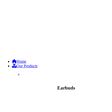
Home
Our Products
Earbuds