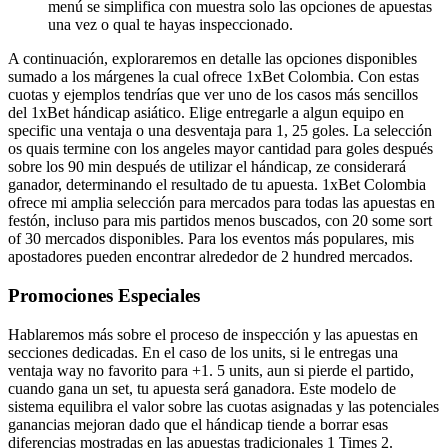
menú se simplifica con muestra solo las opciones de apuestas
una vez o qual te hayas inspeccionado.
A continuación, exploraremos en detalle las opciones disponibles
sumado a los márgenes la cual ofrece 1xBet Colombia. Con estas
cuotas y ejemplos tendrías que ver uno de los casos más sencillos
del 1xBet hándicap asiático. Elige entregarle a algun equipo en
specific una ventaja o una desventaja para 1, 25 goles. La selección
os quais termine con los angeles mayor cantidad para goles después
sobre los 90 min después de utilizar el hándicap, ze considerará
ganador, determinando el resultado de tu apuesta. 1xBet Colombia
ofrece mi amplia selección para mercados para todas las apuestas en
festón, incluso para mis partidos menos buscados, con 20 some sort
of 30 mercados disponibles. Para los eventos más populares, mis
apostadores pueden encontrar alrededor de 2 hundred mercados.
Promociones Especiales
Hablaremos más sobre el proceso de inspección y las apuestas en
secciones dedicadas. En el caso de los units, si le entregas una
ventaja way no favorito para +1. 5 units, aun si pierde el partido,
cuando gana un set, tu apuesta será ganadora. Este modelo de
sistema equilibra el valor sobre las cuotas asignadas y las potenciales
ganancias mejoran dado que el hándicap tiende a borrar esas
diferencias mostradas en las apuestas tradicionales 1 Times 2.