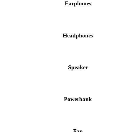
Earphones
Headphones
Speaker
Powerbank
Fan