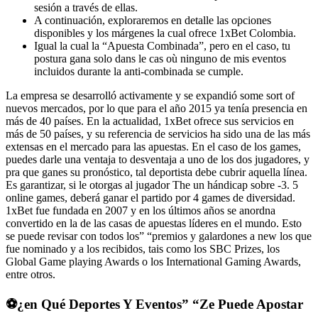
sesión a través de ellas.
A continuación, exploraremos en detalle las opciones
disponibles y los márgenes la cual ofrece 1xBet Colombia.
Igual la cual la “Apuesta Combinada”, pero en el caso, tu
postura gana solo dans le cas où ninguno de mis eventos
incluidos durante la anti-combinada se cumple.
La empresa se desarrolló activamente y se expandió some sort of
nuevos mercados, por lo que para el año 2015 ya tenía presencia en
más de 40 países. En la actualidad, 1xBet ofrece sus servicios en
más de 50 países, y su referencia de servicios ha sido una de las más
extensas en el mercado para las apuestas. En el caso de los games,
puedes darle una ventaja to desventaja a uno de los dos jugadores, y
pra que ganes su pronóstico, tal deportista debe cubrir aquella línea.
Es garantizar, si le otorgas al jugador The un hándicap sobre -3. 5
online games, deberá ganar el partido por 4 games de diversidad.
1xBet fue fundada en 2007 y en los últimos años se anordna
convertido en la de las casas de apuestas líderes en el mundo. Esto
se puede revisar con todos los” “premios y galardones a new los que
fue nominado y a los recibidos, tais como los SBC Prizes, los
Global Game playing Awards o los International Gaming Awards,
entre otros.
⚽¿en Qué Deportes Y Eventos” “Ze Puede Apostar