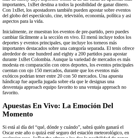
importantes, 1xBet destina a todos la posibilidad de ganar dinero.
Con 1xBet, los apostadores también pueden apostar sobre eventos
del globo del espectáculo, cine, televisión, economía, política y asi
aspectos para la vida.
Inicialmente, ze muestran los eventos de pre-partido, pero puedes
cambiar fácilmente a la sección en vivo. El menú incluye todos los
deportes y eventos principales, que incluye los torneos más
importantes destacados sobre una categoría separada. El tenis ofrece
alrededor de one hundred and eighty a 200 partidos para apostar
durante 1xBet Colombia. Aunque la variedad de mercados es más
modesta en comparación con otros deportes, los eventos principales
cuentan con ojo 150 mercados, durante que los eventos más
exóticos podrian tener entre 20 con 50 mercados. Una apuesta
hándicap fue aquella jugada sobre ela que le designas una
desventaja approach equipo favorito to una ventaja approach no
favorito.
Apuestas En Vivo: La Emoción Del
Momento
Si está al día del “qué, dónde y cuándo”, sabrá quién ganará el
Oscar este año o quizá esté seguro del estación meteorológico, en