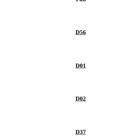
D56
D01
D02
D37