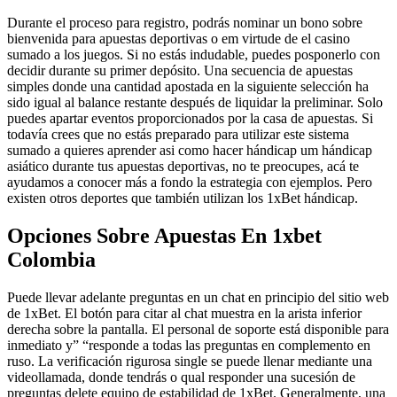
Durante el proceso para registro, podrás nominar un bono sobre
bienvenida para apuestas deportivas o em virtude de el casino
sumado a los juegos. Si no estás indudable, puedes posponerlo con
decidir durante su primer depósito. Una secuencia de apuestas
simples donde una cantidad apostada en la siguiente selección ha
sido igual al balance restante después de liquidar la preliminar. Solo
puedes apartar eventos proporcionados por la casa de apuestas. Si
todavía crees que no estás preparado para utilizar este sistema
sumado a quieres aprender asi como hacer hándicap um hándicap
asiático durante tus apuestas deportivas, no te preocupes, acá te
ayudamos a conocer más a fondo la estrategia con ejemplos. Pero
existen otros deportes que también utilizan los 1xBet hándicap.
Opciones Sobre Apuestas En 1xbet
Colombia
Puede llevar adelante preguntas en un chat en principio del sitio web
de 1xBet. El botón para citar al chat muestra en la arista inferior
derecha sobre la pantalla. El personal de soporte está disponible para
inmediato y” “responde a todas las preguntas en complemento en
ruso. La verificación rigurosa single se puede llenar mediante una
videollamada, donde tendrás o qual responder una sucesión de
preguntas delete equipo de estabilidad de 1xBet. Generalmente, una