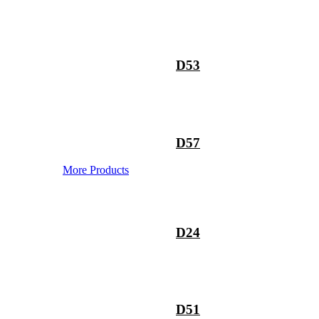
D53
D57
More Products
D24
D51