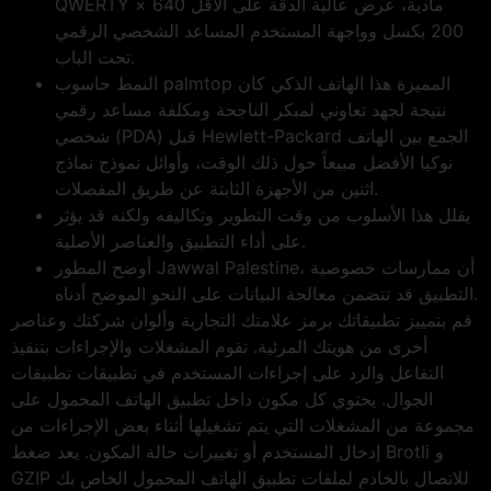
QWERTY مادية، عرض عالية الدقة على الأقل 640 ×
200 بكسل وواجهة المستخدم المساعد الشخصي الرقمي
تحت الباب.
النمط حاسوب palmtop المميزة هذا الهاتف الذكي كان
نتيجة لجهد تعاوني لمبكر الناجحة ومكلفة مساعد رقمي
شخصي (PDA) قبل Hewlett-Packard الجمع بين الهاتف
نوكيا الأفضل مبيعاً حول ذلك الوقت، وأوائل نموذج نماذج
اثنين من الأجهزة الثابتة عن طريق المفصلات.
يقلل هذا الأسلوب من وقت التطوير وتكاليفه ولكنه قد يؤثر
على أداء التطبيق والعناصر الأصلية.
أوضح المطور Jawwal Palestine، أن ممارسات خصوصية
التطبيق قد تتضمن معالجة البيانات على النحو الموضح أدناه.
قم بتمييز تطبيقاتك برمز علامتك التجارية وألوان شركتك وعناصر
أخرى من هويتك المرئية. تقوم المشغلات والإجراءات بتنفيذ
التفاعل والرد على إجراءات المستخدم في تطبيقات تطبيقات
الجوال. يحتوي كل مكون داخل تطبيق الهاتف المحمول على
مجموعة من المشغلات التي يتم تشغيلها أثناء بعض الإجراءات من
إدخال المستخدم أو تغييرات حالة المكون. يعد ضغط Brotli و
GZIP للاتصال بالخادم لملفات تطبيق الهاتف المحمول الخاص بك