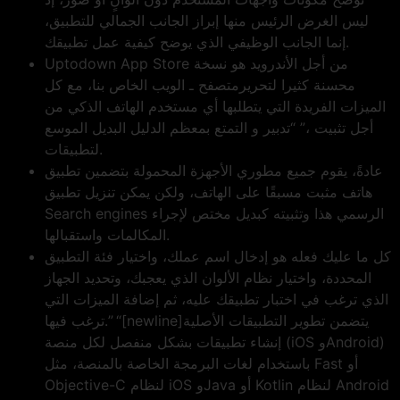
ليس الغرض الرئيس منها إبراز الجانب الجمالي للتطبيق،
إنما الجانب الوظيفي الذي يوضح كيفية عمل تطبيقك.
Uptodown App Store من أجل الأندرويد هو نسخة
محسنة كثيرا لتحريرمتصفح ـ الويب الخاص بنا، مع كل
الميزات الفريدة التي يتطلبها أي مستخدم الهاتف الذكي من
أجل تثبيت ،” “تدبير و التمتع بمعظم الدليل البديل الموسع
لتطبيقات.
عادةً، يقوم جميع مطوري الأجهزة المحمولة بتضمين تطبيق
هاتف مثبت مسبقًا على الهاتف، ولكن يمكن تنزيل تطبيق
Search engines الرسمي هذا وتثبيته كبديل مختص لإجراء
المكالمات واستقبالها.
كل ما عليك فعله هو إدخال اسم عملك، واختيار فئة التطبيق
المحددة، واختيار نظام الألوان الذي يعجبك، وتحديد الجهاز
الذي ترغب في اختبار تطبيقك عليه، ثم إضافة الميزات التي
ترغب فيها.” “[newline]يتضمن تطوير التطبيقات الأصلية
إنشاء تطبيقات بشكل منفصل لكل منصة (iOS وAndroid)
باستخدام لغات البرمجة الخاصة بالمنصة، مثل Fast أو
Objective-C لنظام iOS وJava أو Kotlin لنظام Android