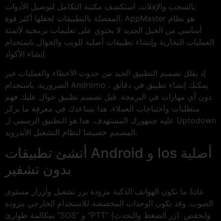
بالسحب والإفلات. استكشف مكتبة التكامل لتوصيل الأدوات
المفضلة بالتطبيقات لجعلها أكثر قوة. AppMaster هو نظام
أساسي من الجيل الجديد لا يحتوي على تعليمات برمجية لأتمتة
العمليات التجارية وإنشاء تطبيقات أصلية للويب والجوال باستخدام
إنشاء الأكواد.
إذ يقلل تصميم التطبيق الجيد من حدوث الأخطاء والعمليات غير
الضرورية. باستخدام Andromo ، يمكنك إنشاء تطبيق في دقائق
دون أي مهارات في البرمجة. قبل تصميم تطبيق جوال عليك فهم
متطلبات واحتياجات العملاء، هذا يساعدك في معرفة ما يركز
عليه جمهورك المستهدف. هذا هو التطبيق الرسمي ل Uptodown
المصمم خصيصا لنظام التشغيل الأندرويد.
أنشئ تطبيقات Android و Ios أصلية
بدون تشفير
عادةً ما تكون الهواتف الذكية مزودة بزر تشغيل وأزرار مستوى
الصوت. وقد تكون الوحدات المخصصة للاستخدام الخارجي مزودة
بمكالمة طوارئ “SOS” و “PTT” (زر الضغط والتحدث). وانخفض