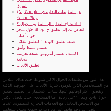
السوق
إبلاغ Google عن التطبيقات الضارة في
Yahoo Play
لماذ تحتاج التجارة الى التطبيق الجوال ؟
حوّل متجر Shopify الخاص بك إلى تطبيق
جوال أصلي
ضبط تطبيق “الهاتف” كتطبيق تلقائي
تصميم بسيط وأنيق
اكتشف تصميم أندرومو: نسخة تجريبية
مجانية
تطبيق الألعاب
هذا النوع من تطبيقات الجوال الأكثر شيوعاً، حيث هناك الملايين
من المستخدمين الذين يقومون بتنزيل الألعاب على أجهزتهم الذكية
ويقضون أكثر أوقاتهم عليها. يساعد الاستثمار في تصميم تطبيق
جوال ناجح وفعال” “في زيادة رضا المستخدم، حيث يفضل الكثير
من الأشخاص التعامل مع العلامات التجارية المضمونة. عندما
يتصل بك رقم هاتف غير معروف ذو سمعة سيئة، سيعلمك