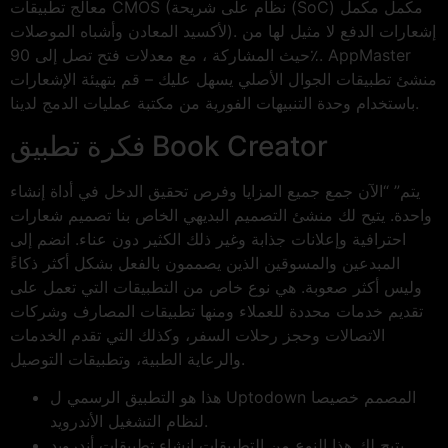
معالج تطبيقات CMOS (نظام على شريحة (SoC) مكمل مكمل
لأكسيد المعادن وأشباه الموصلات). إشعارات الدفع لا مثيل لها من
حيث المشاركة ، مع معدلات فتح تصل إلى 90٪. AppMaster
منشئ تطبيقات الجوال الأصلي يسهل عليك – قم بتهيئة الإشعارات
باستخدام وحدة التنبيهات الفورية من مكتبة عمليات الدمج لدينا.
فكرة تطبيق Book Creator
يتم” “الآن جمع جميع المزايا وفرص تحقيق الدخل في أداة إنشاء
واحدة. يتيح لك منشئ التصميم البديهي الخاص بنا تصميم شعارات
احترافية وإعلانات جذابة وغير ذلك الكثير دون عناء. انضم إلى
المبدعين والمسوقين الذين يصممون بالفعل بشكل أكثر ذكاءً
وليس أكثر صعوبة. هي نوع خاص من التطبيقات التي تعمل على
تقديم خدمات محددة للعملاء ومنها تطبيقات المصارف وشركات
الاتصالات وحجز رحلات السفر، وكذلك التي تقدم الخدمات
والرعاية الطبية، وتطبيقات التوصيل.
هذا هو التطبيق الرسمي ل Uptodown المصمم خصيصا
لنظام التشغيل الأندرويد.
يتيح لك هذا النوع من التطبيقات إنشاء تطبيقات أندرويد