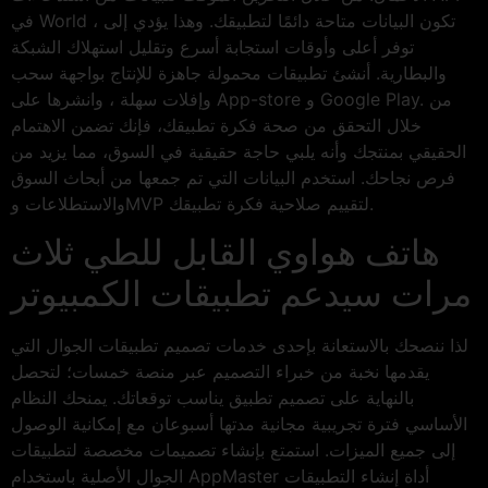
في World ، تكون البيانات متاحة دائمًا لتطبيقك. وهذا يؤدي إلى
توفر أعلى وأوقات استجابة أسرع وتقليل استهلاك الشبكة
والبطارية. أنشئ تطبيقات محمولة جاهزة للإنتاج بواجهة سحب
وإفلات سهلة ، وانشرها على App-store و Google Play. من
خلال التحقق من صحة فكرة تطبيقك، فإنك تضمن الاهتمام
الحقيقي بمنتجك وأنه يلبي حاجة حقيقية في السوق، مما يزيد من
فرص نجاحك. استخدم البيانات التي تم جمعها من أبحاث السوق
والاستطلاعات وMVP لتقييم صلاحية فكرة تطبيقك.
هاتف هواوي القابل للطي ثلاث
مرات سيدعم تطبيقات الكمبيوتر
لذا ننصحك بالاستعانة بإحدى خدمات تصميم تطبيقات الجوال التي
يقدمها نخبة من خبراء التصميم عبر منصة خمسات؛ لتحصل
بالنهاية على تصميم تطبيق يناسب توقعاتك. يمنحك النظام
الأساسي فترة تجريبية مجانية مدتها أسبوعان مع إمكانية الوصول
إلى جميع الميزات. استمتع بإنشاء تصميمات مخصصة لتطبيقات
الجوال الأصلية باستخدام AppMaster أداة إنشاء التطبيقات