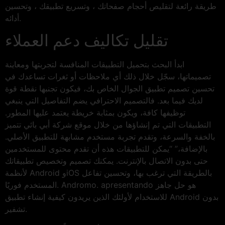
طريقة رائعة لتقليص أحجام صفحاتك ، وتسريع تطبيقك ، وتحسين
أدائه.
تقليل تكاليف دعم العملاء
ابدأ البحث بتحميل التطبيقات المنافسة لتجربتها ومعاينة
تصميماتها، سجّل خلال ذلك أي ملاحظات أو ثغرات تساعدك في
تحسين تصميم تطبيق الجوال الخاص بك، فيكون تجنبها نقطة قوة
لديك فيما بعد. فالتصميم الاحترافي يضم التفاصيل التي ينبغي
توظيفها كافة، ويكون بمثابة خريطة يعتمد عليها المطور.
التطبيقات التي تم إنشاؤها من خلال موقع شركة أبي بائي تتميز
بالخفة والسرعة، وتقدم تجربة مستخدم مشابهة للتطبيق الأصلي.
بالإضافة،” “يمكن للتطبيقات هذه أن تقدم محتوى للمستخدمين
حتى بدون الاتصال بالإنترنت. يمكنك تصميم وتخصيص تطبيقاتك
لأنظمة Android وiOS بالطريقة التي ترغب بها، وتحسين تفاعل
المستخدم فوريًا. Andromo. apresentando هو حل جاهز
للاستخدام لأولئك الذين يريدون كيفية إنشاء تطبيق Android بدون
تشفير.