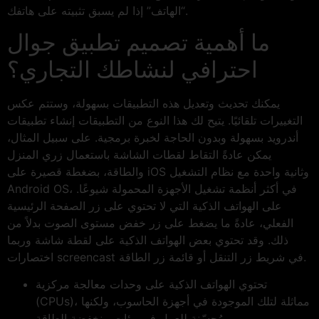
“الهاتف” إذا لم يسبق تثبيته على هاتفك.
ما أهمية تصميم تطبيق جوال
احترافي لنشاطك التجاري؟
يمكنك تحديث وتعديل هذه التطبيقات بسهولة، وستتم عكس
التغييرات تلقائيًا. يتيح لك هذا النوع من التطبيقات إنشاء تطبيقات
أندرويد بسهولة وبدون الحاجة لخبرة برمجية. على سبيل المثال،
يمكن عادةً التقاط لقطات الشاشة باستعمال زري المنزل
والطاقة، بضغطة قصيرة على iOS وثانية واحدة مع نظام التشغيل
Android OS، في أكثر أنظمة تشغيل الأجهزة المحمولة شيوعًا.
على الهواتف الذكية التي لا تحتوي على زر الصفحة الرئيسية
الفعلي، عادةً ما يضغط على زر خفض مستوى الصوت بدلاً من
ذلك. وقد تحتوي بعض الهواتف الذكية على لقطة شاشة وربما
اختصارات screencast في شريط زر التنقل أو قائمة زر الطاقة.
تحتوي الهواتف الذكية على وحدات معالجة مركزية
(CPUs)، مماثلة لتلك الموجودة في أجهزة الحاسوب، ولكنها
مُحسّنة للعمل في بيئات منخفضة الطاقة.