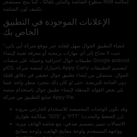
سطوع الشاشة والتباين تلقائيًا ، كما يتيح مستشعر RGB إمكانية
تكييف لون الشاشة.
الإعلانات الموجودة في التطبيق
الخاص بك
“إنشاء التطبيق الجوال سهل للغاية عبر موقع شركة أبي بائي،
حيث لا تحتاج إلى أي مهارات برمجية أو معرفة تقنية لإنشاء
تطبيقات جوال احترافية وجميلة على منصات Google android
وiOS. باختيارك لمنصة شركة Appy Curry لتصميم التطبيقات
الجوال، ستتمكن من إنشاء تطبيق جوال حقيقي في دقائق قليلة
دون الحاجة للبرمجة، حتى لو كان ذلك بمجرد سطر واحد. فيما
يلي بعض الفوائد المذهلة لإنشاء تطبيق جوال باستخدام منصة
صانع التطبيق من شركة Appy Pie.
وقد تكون الوحدات المخصصة للاستخدام الخارجي مزودة
بمكالمة طوارئ “SOS” و “PTT” (زر الضغط والتحدث).
الاتصالات تتميز بتصميم صدفي، مع شاشة الهاتف ميزة،
وواجهة المستخدم ولوحة مفاتيح الهاتف، ولوحة مفاتيح