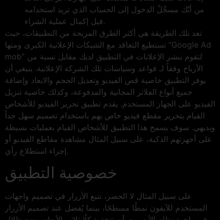
من أنّك مسجِّلٌ الدخول إلى الحساب الذي تريد استخدامه
قبل إكمال عملية الشراء.
تعد تلك الطريقة هي أكثر الطرق المربحة من التطبيقات، حيث
تستطيع التعاقد مع الشبكات الإعلانية الكبرى ومنها “Google Ad
mob” لتقوم بنشر الإعلانات في التطبيق لديك مقابل نسبة من
الأرباح وفقاً لـ قواعد وسياسات تلك الشركة الإعلانية. ينبغي أن
يوفر التطبيق خاصية قص الفيديو وتعديل الحجم والابعاد وإضافة
جميع أنواع الفلاتر المجانية والمدفوعة، وكذلك خاصية تنزيل
الفيديو على الجهاز المستخدم. يقدم تطبيق تحرير الفيديو للأشخاص
القيام بتحرير مقطع فيديو خاص بهم باستخدام تصميم سهل جداً
وبديهي. سوف يسمح هذا التطبيق للأشخاص القيام بعمليات بسيطة
على أجهزتهم الذكية، على سبيل المثال مشاهدة مقاطع الفيديو أو
إجراء استطلاع رأي.
خصوصية التطبيق
على سبيل المثال لا الحصر، تتبع الأزرار في تصميم واجهات
المستخدم للآيفون نمطًا مسطحًا، بينما يُفضل عند تصميم الأزرار
في واجهة نظام الأندرويد، أن تتخذ شكلًا ثلاثي الأبعاد بوضع ظلال