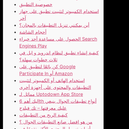
خصوصية التطبيق
استخدام الكمبيوتر لتثبيت تطبيق على جهاز
آخر
أين يمكنني تنزيل التطبيقات بالمجان؟
أحجام الشاشة
الحصول على مساعدة أحد خبراء Search
Engines Play
كيفية إنشاء تطبيق لنظام اندرويد و ابل في
ثلاث خطوات سهلة؟
كن بائعًا لتطبيق على Google
Participate In أو Amazon
استخدام الهاتف أو الكمبيوتر لتثبيت
التطبيقات والمحتوى على أجهزة أخرى
مماثل لـ Uptodown App Store
إليك أهم 6th أنواع تطبيقات الجوال ينبغي
عليك معرفتها – تك فيلدج
كيفية الربح من التطبيقات
من هو افضل صانع التطبيقات الجوال ؟
أدوات تسييل المحتوى الأكثر تقدمًا في