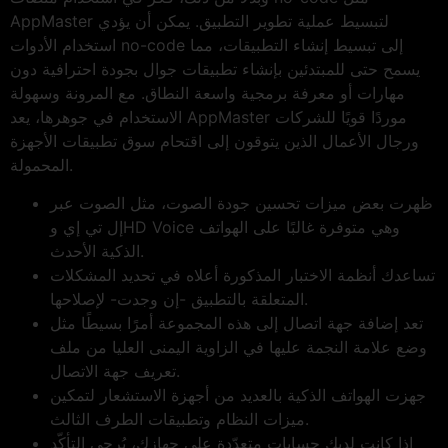
AppMaster لتبسيط عملية تطوير التطبيق. يمكن أن يؤدي
استخدام الأدوات no-code إلى تبسيط إنشاء التطبيقات، مما
يسمح حتى للمبتدئين بإنشاء تطبيقات جوال بجودة احترافية دون
مهارات أو معرفة برمجية واسعة النطاق. مع المرونة وسهولة
الاستخدام في جوهرها، يعد AppMaster موردًا قويًا للشركات
ورجال الأعمال الذين يتوقون إلى اقتحام سوق تطبيقات الأجهزة
المحمولة.
ظهرت بعض ميزات تحسين جودة الصوت، مثل الصوت عبر
إل تي إي وHD Voice وهي متوفرة غالبًا على الهواتف
الذكية الأحدث.
تساعدك أنظمة الاختبار المذكورة أعلاه في تحديد المشكلات
المتعلقة بالتطبيق -إن وجدت- لإصلاحها.
تعد إضافة جهة اتصال إلى هذه المجموعة أمرًا بسيطًا مثل
وضع علامة النجمة عليها في الزاوية اليمنى العليا من ملف
تعريف جهة الاتصال.
جهزت الهواتف الذكية بالعديد من أجهزة الاستشعار لتمكين
ميزات النظام وتطبيقات الطرف الثالث.
إذا كانت لديك حسابات متعدّدة على جهازك، يُرجى التأكّد