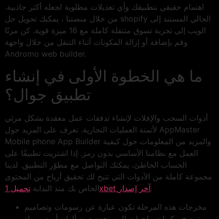
اهتمام حقيقي بتطبيقك وأي تعديلات مطلوبة لجعله أكثر جاذبية.
من خلال منصتنا ، يمكنك تحويل حل shopify الحالي المستند إلى
الويب إلى تجربة تسوق متنقلة كاملة مع 16 ميزة قوية. كن مرنًا
وقم بإضافة أو إزالة المكونات أثناء التنقل من خلال واجهة
Andromo web builder.
ما هي الخطوة الأولى في إنشاء
تطبيق جوال؟
أدوات السحب والإفلات لإنشاء تدفقات عمل معقدة بشكل مرئي
لأتمتة العمليات التجارية. تعرف على المزيد حول AppMaster
Mobile phone App Builder والمزيد من المعلومات حول كيفية
العمل مع نظامنا الأساسي بدون رمز. إذا اشتريت تطبيقًا على
الحساب الخاطئ، يمكنك التواصل مع مطوّر التطبيق. لدينا
مجموعة كاملة من الأدوات التي تتيح لك تحقيق أرباح من المحتوى
.
تحميل 1xbet آخر إصدار
الخاص بك منذ البداية
مخرجات هذه المرحلة تكون عبارة عن رسومات وتصاميم
توضح مكونات واجهات المستخدم دون ألوانٍ أو صور، إذ