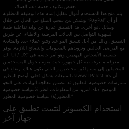
خفض تكاليف خدمة دعم العملاء.
يتم منح هذا المستخدم أموال مقابل إتمام هذه الوظيفة المطلوبة
ويتمكن من سحب المبلغ في الحال من خلال “PayPal” أو أي
وسائل دفع أخرى. هذا التطبيق عبارة عن بوابة تفاعلية طبية
لسهولة التواصل بين الحالات المرضية والأطباء، عن طريق
التطبيق، وذلك من أجل تنسيق المواعيد وتتبع عملاء جدد والمتابعة
مع المرضى الحاليين وتزويدهم بالمعلومات والنصائح اللازمة. يوفر
لك “Ui / UX” بتقسيم الأشخاص المهتمين وهو أمر حاسم في
معرفة ما يرغب به كل جمهور، حيث يقوم بتحويل المستخدمين
المحتملين إلى مستهلكين مخلصين وبالتالي يكون هناك ارتفاع في
المبيعات بشكل فعلي. أوضح المطور Jawwal Palestine، أن
ممارسات خصوصية التطبيق قد تتضمن معالجة البيانات على النحو
الموضح أدناه. لمزيد من المعلومات، انظر %سياسة خصوصية
المطور(ة) سياسة خصوصية المطور.”
استخدام الكمبيوتر لتثبيت تطبيق على
جهاز آخر