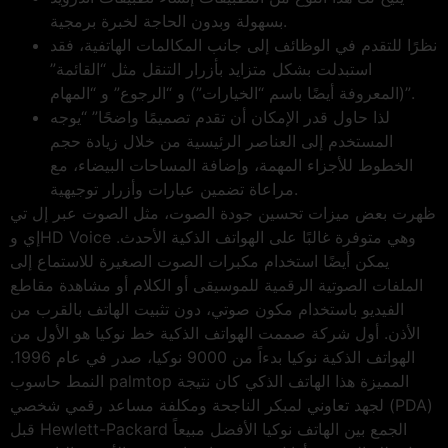
بسهولة وبدون الحاجة لخبرة برمجية.
نظرًا للتقدم في الوظائف إلى جانب المكالمات الهاتفية، فقد
استبدلت بشكل متزايد بأزرار التنقل مثل “القائمة”
(المعروفة أيضًا باسم “الخيارات”) و “الرجوع” و “المهام”.
لذا حاول قدر الإمكان أن تقدم تصميمًا واضحًا” “يوجه
المستخدم إلى العناصر الرئيسية من خلال زيادة حجم
الخطوط للأجزاء المهمة، وإضافة المساحات البيضاء، مع
مراعاة تضمين عبارات وأزرار توجيهية.
ظهرت بعض ميزات تحسين جودة الصوت، مثل الصوت عبر إل تي
إي وHD Voice وهي متوفرة غالبًا على الهواتف الذكية الأحدث.
يمكن أيضًا استخدام مكبرات الصوت الصغيرة للاستماع إلى
الملفات الصوتية الرقمية للموسيقى أو الكلام أو مشاهدة مقاطع
الفيديو باستخدام مكون صوتي، دون تثبيت الهاتف بالقرب من
الأذن. أول شركة صممت الهواتف الذكية خط نوكيا هو الأول من
الهواتف الذكية نوكيا بدءاً من 9000 نوكيا، صدر في عام 1996.
النمط حاسوب palmtop المميزة هذا الهاتف الذكي كان نتيجة
لجهد تعاوني لمبكر الناجحة ومكلفة مساعد رقمي شخصي (PDA)
قبل Hewlett-Packard الجمع بين الهاتف نوكيا الأفضل مبيعاً