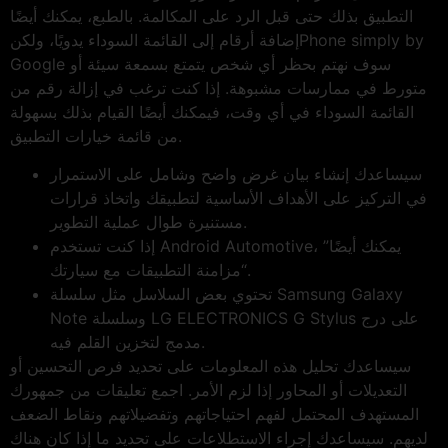
التطبيق بذلك حتى قبل الرد على المكالمة. بالطبع، يمكنك أيضًا
إضافة أرقام إلى القائمة السوداء يدويًا، ولكنPhone simply by
Google سوف نهتم بحظر أي شخص يتمتع بسمعة سيئة أو
متورط في ممارسات مشبوهة. إذا كنت ترغب في إزالة رقم من
القائمة السوداء في أي وقت، فيمكنك أيضًا القيام بذلك بسهولة
من قائمة خيارات التطبيق.
سيساعدك إنشاء بيان غرض واضح وشامل على الاستمرار
في التركيز على الأهداف الأساسية لتطبيقك واتخاذ قرارات
مستنيرة طوال عملية التطوير.
إذا كنت تستخدم Android Automotive، يمكنك أيضًا”
“مزامنة التطبيقات مع سيارتك.
تحتوي بعض السلاسل مثل سلسلة Samsung Galaxy
Note وسلسلة LG ELECTRONICS G Stylus على درج
مدمج لتخزين القلم فيه.
سيساعدك تحليل هذه المعلومات على تحديد فرص التحسين أو
التعديلات أو المحاور إذا لزم الأمر. اجمع تعليقات من جمهورك
المستهدف المحتمل لفهم احتياجاتهم وتفضيلاتهم ونقاط الضعف
لديهم. سيساعدك إجراء الاستطلاعات على تحديد ما إذا كان هناك