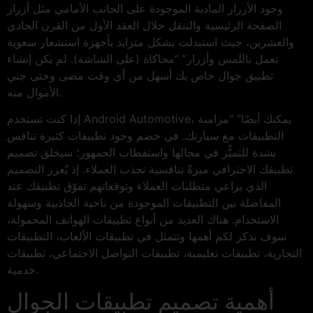
وجود الأزرار المادية الموجودة على الجانب الأمامي مثل أزرار
الصفحة الرئيسية والتنقل خلال العقد الأول من القرن الحادي
والعشرين، حيث استبدلت بشكل متزايد بأجهزة استشعار سعوية
تعمل باللمس وأزرار” “محاكاة (على الشاشة). لم يكن إنشاء
تطبيق جوال خاص بك أسهل من أي وقت مضى وحتى جني
الأموال منه.
إذا كنت تستخدم Android Automotive، يمكنك أيضًا” “مزامنة
التطبيقات مع سيارتك. في خضم وجود تطبيقات كثيرة تنافس
بشدة للتميُّز في مجالها واستقطاب الجمهور؛ سيخلق تصميم
تطبيقك الاحترافي ميزةً تنافسية تجذب العملاء. إذ يُعزز التصميم
الذي يراعي متطلبات العملاء وتوقعاتهم تفوّق تطبيقك عند
المفاضلة بين التطبيقات الموجودة من ناحية الجاذبية وسهولة
الاستخدام. هناك العديد من أنواع تطبيقات الهواتف المحمولة،
سوف نذكر لكم أهمها وتتمثل في تطبيقات الألعاب، التطبيقات
التجارية، تطبيقات تعليمية، تطبيقات التواصل الاجتماعي، تطبيقات
خدمية.
أهمية تصميم تطبيقات الجوال