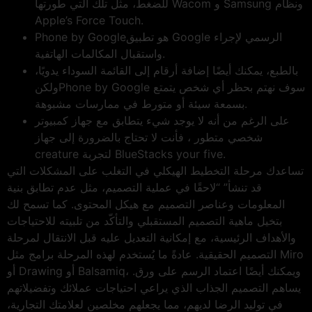
للضغط، مثل تلك التي طورتها Wacom و Samsung ونظام
Apple’s Force Touch.
Phone by Googleهو تطبيق Google الرسمي لإجراء
واستقبال المكالمات الهاتفية.
بالطبع، يمكنك أيضًا إضافة أرقام إلى القائمة السوداء يدويًا،
ولكنPhone by Google سوف نهتم بحظر أي شخص يتمتع
بسمعة سيئة أو متورط في ممارسات مشبوهة.
على الرغم من أنه لا يوجد شيء يتطابق مع جهاز كمبيوتر
شخصي متطور ، فأنت لا تحتاج بالضرورة إلى جهاز
creature لتجربة BlueStacks your five.
تساعدك مرحلة التخطيط الهيكلي في التغلب على المشكلات التي
قد تنشأ” “لاحقًا في عملية التصميم، مثل عدم تطابق بنية
المعلومات وعناصر التصميم مع هيكل المحتوى. كما تسمح لك
بتخيل ماهية التصميم المستقبلي والتأكّد من تلبيته للاحتياجات
والأهداف الرئيسية، مع إمكانية التعديل عليه قبل الانتقال لمرحلة
التصميم الحقيقية. عادةً ما يُستخدم لهذه المرحلة برامج مثل Miro
أو Drawing أو Balsamiq، ويمكنك أيضًا اعتماد الرسم على ورق.
يساهم التصميم الجذاب الذي يراعي احتياجات عملائك وتفضيلاتهم
في توليد الرضا لديهم، مما يجعلهم مخلصين لعلامتك التجارية،