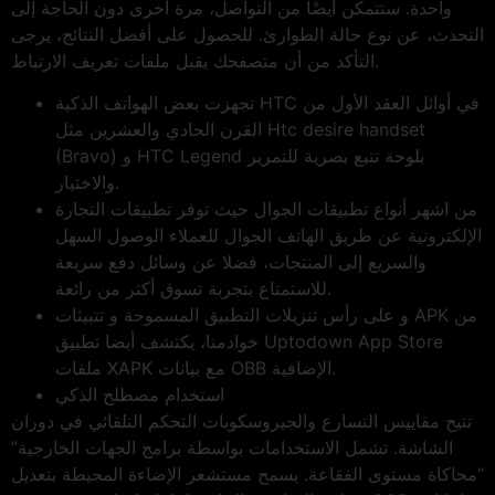
واحدة. ستتمكن أيضًا من التواصل، مرة أخرى دون الحاجة إلى
التحدث، عن نوع حالة الطوارئ. للحصول على أفضل النتائج، يرجى
التأكد من أن متصفحك يقبل ملفات تعريف الارتباط.
تجهزت بعض الهواتف الذكية HTC في أوائل العقد الأول من
القرن الحادي والعشرين مثل Htc desire handset
(Bravo) و HTC Legend بلوحة تتبع بصرية للتمرير
والاختيار.
من اشهر أنواع تطبيقات الجوال حيث توفر تطبيقات التجارة
الإلكترونية عن طريق الهاتف الجوال للعملاء الوصول السهل
والسريع إلى المنتجات، فضلا عن وسائل دفع سريعة
للاستمتاع بتجربة تسوق أكثر من رائعة.
و على رأس تنزيلات التطبيق المسموحة و تتبيثات APK من
خوادمنا، يكتشف أيضا تطبيق Uptodown App Store
ملفات XAPK مع بيانات OBB الإضافية.
استخدام مصطلح الذكي
تتيح مقاييس التسارع والجيروسكوبات التحكم التلقائي في دوران
الشاشة. تشمل الاستخدامات بواسطة برامج الجهات الخارجية”
“محاكاة مستوى الفقاعة. يسمح مستشعر الإضاءة المحيطة بتعديل