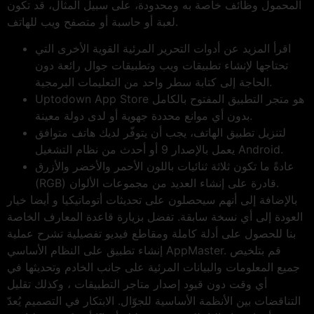
المحمول وظائف خاصة به ومحدودة، على سبيل المثال، قد تكون
لعبة أو حاسبة أو متصفح ويب للهاتف.
اقرأ المزيد عن أدوات التحرير المرئية القوية الأخرى التي
تحتاجها لإنشاء تطبيقات ويب وتطبيقات جوال رائعة دون
الحاجة إلى كتابة سطر واحد من التعليمات البرمجية.
Uptodown App Store هو متجر التطبيق المفتوح بالكامل
بدون أي موانع محددة جهوية أو لدى دولة معينة.
لتنزيل تطبيق الهاتف، يجب أن يتوفّر لديك هاتف متوافق
يعمل بالإصدار 9 أو أحدث من نظام التشغيل Android.
عادةً ما تكون ثلاثة ثنائيات باللون الأحمر والأخضر والأزرق
(RGB) قادرة على إنشاء العديد من مجموعات الألوان.
بالإضافة إلى أنهم سيحصلون على تحديثات أتوماتيكيا و أيضا خيار
العودة إلى أي نسخة سابقة. تفضل بزيارة قاعدة المعارف الخاصة
بنا للحصول على أدلة كاملة ومقاطع فيديو تفصيلية تشرح عملية
إنشاء تطبيق على النظام الأساسي AppMaster. قم بتلخيص
جميع المعلومات والبيانات المرئية على جانب الخادم وتحديثها في
أي وقت دون قيود إصدار متاجر التطبيقات ، وكذلك تقليل
التناقضات بين الأنظمة الأساسية للجوّال. الابتكار في التصميم يُعدّ