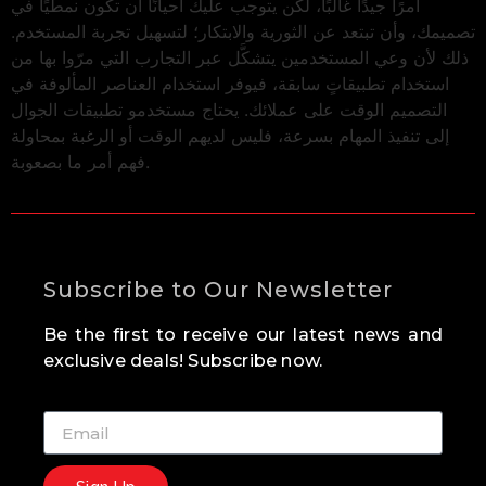
أمرًا جيدًا غالبًا، لكن يتوجب عليك أحيانًا أن تكون نمطيًا في
تصميمك، وأن تبتعد عن الثورية والابتكار؛ لتسهيل تجربة المستخدم.
ذلك لأن وعي المستخدمين يتشكَّل عبر التجارب التي مرّوا بها من
استخدام تطبيقاتٍ سابقة، فيوفر استخدام العناصر المألوفة في
التصميم الوقت على عملائك. يحتاج مستخدمو تطبيقات الجوال
إلى تنفيذ المهام بسرعة، فليس لديهم الوقت أو الرغبة بمحاولة
فهم أمر ما بصعوبة.
Subscribe to Our Newsletter
Be the first to receive our latest news and
exclusive deals! Subscribe now.