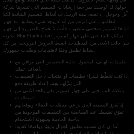
حولها. لذا نُوصيك بمراجعة إرشادات التصميم التي تنشرها شركة
آبل وجوجل، إذ تصف هذه الإرشادات أنماط التصميم الشائعة لكلا
النظامين. على الرغم من أنه لا يوجد شيء يتطابق مع جهاز
كمبيوتر شخصي متطور ، فأنت لا تحتاج بالضرورة إلى جهاز huge
لتجربة BlueStacks five. يمكنك البدء حتى على جهاز كمبيوتر
يفي بالحد الأدنى من المتطلبات. اضبط العروض الترويجية من كل
نشاط تطبيق وفقًا لاهتمامات وطلبات جمهورك.
تطبيقات الهاتف المحمول عالية التخصيص التي تتوافق مع
أهداف عملك.
إذا كنت تخطِّط لشراء تطبيقات أو منتجات داخل التطبيقات
التي تنزِّلها، يجب إعداد طريقة دفع.
يمكنك البدء حتى على جهاز كمبيوتر يفي بالحد الأدنى من
المتطلبات.
إذ يُعزز التصميم الذي يراعي متطلبات العملاء وتوقعاتهم
تفوّق تطبيقك عند المفاضلة بين التطبيقات الموجودة من
ناحية الجاذبية وسهولة الاستخدام.
أما إن كان تصميم تطبيق الجوال بديهيًا وواضحًا كفاية؛
ستقل اتصالات العملاء بخدمات الدعم، وبالتالي يمكنك