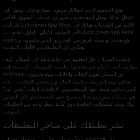
يمنح التصميم الجيد لعملائك محتوى مميز وجذاب وسهل في
التنقل، فذلك يجعل المستخدم راضي عن خدمات التطبيق الخاص
بك. لدى Uptodown App Store الكثير من الإيجابيات هنالك في
متاجر التطبيق. الأولى، الدليل الخاص بUptodown App Retail
outlet هو مختار بواسطة فريق من المحررين الذين يختبرون و
يحللون كل التطبيقات و الألعاب المقدمة.
عمليات الشراء داخل التطبيق هي إجابة بديلة عن السؤال “كيف
يمكنني كسب المال من تطبيقي”. بالنسبة للتطبيقات المستندة إلى
Andromo ، من الممكن تعيين لافتات وإعلانات بينية وترويج
محلي. بهذه الطريقة ، تكسب المال من تشغيل الإعلانات – عدد
المرات التي شاهد فيها المستخدمون الإعلانات. أدوات “بدون كود”
هي منصات تطوير برمجيات تسمح حتى للمستخدمين غير التقنيين
ببناء ونشر تطبيقاتهم الخاصة دون كتابة سطر واحد من التعليمات
البرمجية.
نشر تطبيقك على متاجر التطبيقات
وبدلاً من ذلك، فكر في استخدام منصات no-code مثل