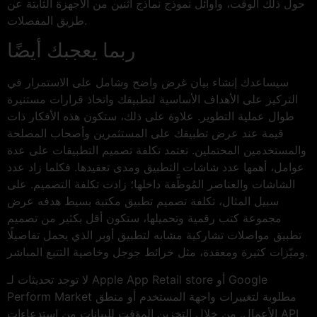
حول ذلك الوقت، وأوائل نموذج نماذج اثنين من الأجهزة الثابتة عن
طريق المفصلات.
ربما يعجبك أيضًا
سيساعدك إنشاء بيان غرض واضح وشامل على الاستمرار في
التركيز على الأهداف الأساسية لتطبيقك واتخاذ قرارات مستنيرة
طوال عملية التطوير. علاوة على ذلك، ستكون هذه الأفكار ذات
قيمة عند عرض تطبيقك على المستثمرين وأصحاب المصلحة
والمستخدمين المحتملين. تعتمد تكلفة تصميم التطبيقات على عدة
عوامل، أهمها عدد شاشات التطبيق ومدى تعقيدها. فكلما زاد عدد
الشاشات والعناصر المُوظَّفة داخلها؛ زادت تكلفة التصميم. على
سبيل المثال، تكلفة تصميم تطبيق مكتبة بسيط هدفه عرض
مجموعة كتب رقمية وتحميلها، ستكون أقل بكثير من تصميم
تطبيق مواصلات تشاركية مشابه لتطبيق أوبر الذي يحمل تفاصيلًا
وميّزات كثيرة ومعقدة، مثل خرائط جوجل وخاصية التتبع المباشر.
لا توجد تحديثات لـ Apple App Retail store أو Google
Perform Market مطلوبة لتغييرات واجهة المستخدم أو منطق
الأعمال. من خلال التخزين المؤقت للبيانات من استدعاءات API