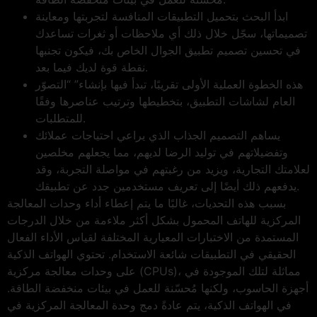
ابدأ البحث بتحميل التطبيقات المنافسة لتجربتها ومعاينة
تصميماتها، سجّل خلال ذلك أي ملاحظات أو ثغرات تساعدك
في تحسين تصميم تطبيق الجوال الخاص بك، فيكون تجنبها
نقطة قوة لديك فيما بعد.
هذه الخطوة العملية الأولى تقريبًا، تبدأ فيها بإنشاء” “التصوّر
العام لشاشات التطبيق، بتخطيطها وترتيب عناصرها وفقًا
للمتطلبات.
يساهم التصميم الجذاب الذي يراعي احتياجات عملائك
وتفضيلاتهم في توليد الرضا لديهم، مما يجعلهم مخلصين
لعلامتك التجارية، ويزيد من رغبتهم في مواصلة التجربة، وقد
يدفعهم ذلك أيضًا إلى تعريف مستخدمين جدد عن تطبيقك.
بسبب هذه التحديات، غالبًا ما يتم إعطاء أداء وحدات المعالجة
المركزية للهاتف المحمول بشكل أكثر ملاءمة من خلال الدرجات
المستمدة من الاختبارات المعيارية المختلفة لقياس الأداء الفعال
الحقيقي في التطبيقات شائعة الاستخدام. تحتوي الهواتف الذكية
على وحدات معالجة مركزية (CPUs)، مماثلة لتلك الموجودة في
أجهزة الحاسوب، ولكنها مُحسّنة للعمل في بيئات منخفضة الطاقة.
في الهواتف الذكية، يتم عادةً دمج وحدة المعالجة المركزية في