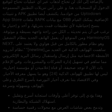
بالإضافة إلى أنك لن تحتاج لذهاب عبر أي عمليات تحتاج لتوقيع
الدخول أو التسجيلات هنا. و على رأس تنزيلات التطبيق المسموحة
و تتبيثات APK من خوادمنا، يكتشف أيضا تطبيق Uptodown
App Store ملفات XAPK مع بيانات OBB الإضافية. يمكنك القيام
بنسخ إحتياطية لأي تطبيقات قمت بتنزيلها، و أخد و إختيار ما
ترغب في أن يتم تحديثة ــ الكل من راحة واجهة بسيطة و موثوقة.
ومن المتوقع أن يعمل الهاتف الجديد بنظام التشغيل HarmonyOS
NEXT، وهو نظام مطور بالكامل من قبل هواوي ولا يعتمد على
نظام أندرويد.” “[newline]ساهمت الهواتف الذكية في العديد من
الأنشطة الاجتماعية مثل إرسال واستقبال رسائل البريد الإلكتروني
مما ساهم في تسهيل إدارة الشركات والمشروعات. وفي الإعلام
بات الآن لا توجد صحيفة، أو قناة إعلاميةن أو مؤسسة إخبارية،
ليس لها تطبيق للهواتف الذكية [24] وهو ما يسهل معرفة الأخبار.
وفي الاقتصاد بتنا نعرف أخبار البورصة بأسرع الطرق وعلى
الهواتف وبسهولة وسرعة.
وهذا يؤدي إلى توفر أعلى وأوقات استجابة أسرع وتقليل
استهلاك الشبكة والبطارية.
وتدمج بعض شاشات العرض مع محولات رقمية حساسة