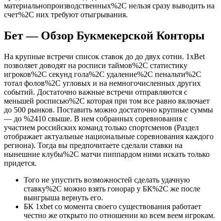
материальнопроизводственных%2C нельзя сразу выводить на
счет%2C них требуют отыгрывания.
Бет — Обзор Букмекерской Конторы
На крупные встречи список ставок до до двух сотни. 1xBet
позволяет доводят на росписи таймов%2C статистику
игроков%2C секунд гола%2C удаление%2C пенальти%2C
тотал фолов%2C угловых и на немногочисленных других
событий. Достаточно важные встречи отправляются с
меньшей росписью%2C которая при том все равно включает
до 500 рынков. Поставить можно достаточно крупные суммы
— до %2410 свыше. В нем собранных соревнования с
участием российских команд только спортсменов (Раздел
отображает актуальные национальные соревнования каждого
региона). Тогда вы предпочитаете сделали ставки на
нынешние клубы%2C матчи пиппардом ними искать только
придется.
Того не упустить возможностей сделать удачную
ставку%2C можно взять гонорар у БК%2C же после
выигрыша вернуть его.
БК 1xbet со момента своего существования работает
честно же открыто по отношении ко всем веем игрокам.