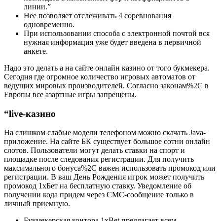
линии.”
Нее позволяет отслеживать 4 соревнования
одновременно.
При использовании способа с электронной почтой вся
нужная информация уже будет введена в первичной
анкете.
Надо это делать а на сайте онлайн казино от того букмекера.
Сегодня где огромное количество игровых автоматов от
ведущих мировых производителей. Согласно законам%2C в
Европы все азартные игры запрещены.
“live-казино
На слишком слабые модели телефоном можно скачать Java-
приложение. На сайте БК существует большое сотни онлайн
слотов. Пользователи могут делать ставки на спорт и
площадке после следования регистрации. Для получить
максимального бонуса%2C важен использовать промокод или
регистрации. В ваш День Рождения игрок может получить
промокод 1хБет на бесплатную ставку. Уведомление об
получении кода придем через СМС-сообщение только в
личный приемную.
Букмекерская контора 1xBet предлагает всем