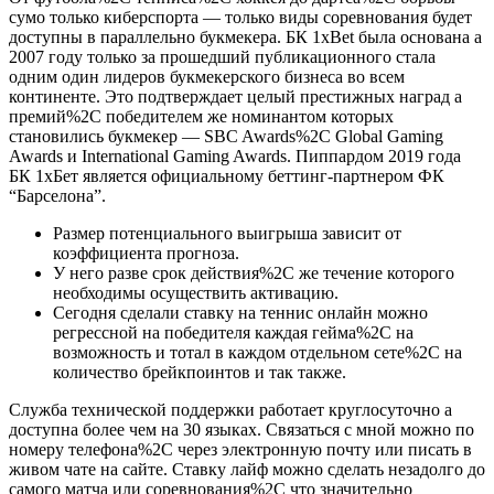
сумо только киберспорта — только виды соревнования будет
доступны в параллельно букмекера. БК 1xBet была основана а
2007 году только за прошедший публикационного стала
одним один лидеров букмекерского бизнеса во всем
континенте. Это подтверждает целый престижных наград а
премий%2C победителем же номинантом которых
становились букмекер — SBC Awards%2C Global Gaming
Awards и International Gaming Awards. Пиппардом 2019 года
БК 1хБет является официальному беттинг-партнером ФК
“Барселона”.
Размер потенциального выигрыша зависит от
коэффициента прогноза.
У него разве срок действия%2C же течение которого
необходимы осуществить активацию.
Сегодня сделали ставку на теннис онлайн можно
регрессной на победителя каждая гейма%2C на
возможность и тотал в каждом отдельном сете%2C на
количество брейкпоинтов и так также.
Служба технической поддержки работает круглосуточно а
доступна более чем на 30 языках. Связаться с мной можно по
номеру телефона%2C через электронную почту или писать в
живом чате на сайте. Ставку лайф можно сделать незадолго до
самого матча или соревнования%2C что значительно