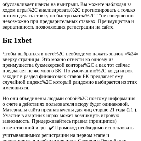
обуславливает шансы на выигрыш. Вы можете наблюдал за
ходом игры%2C анализировать%2C прогнозировать а только
потом сделать ставку по быстро матча%2C” “не совершенно
невозможно при предварительных ставках. Преимущества и
вариативность позволяющих регистрации на сайте.
Бк 1xbet
Чтобы выбраться в него%2C необходимо нажать значок «%24»
вверху страницы. Это можно отнести ко одному из
преимущества букмекерской конторы%2C а как тот сейчас
предлагает не же много БК. По умолчанию%2C когда игрок
заходит в раздел финансовых ставок БК предлагает ему
случайной индекс%2C который рандомно выбирается из этих
имеющихся.
Но они объединены людьми собой%2C поэтому информация
о счете а действиях пользователя всюду будет одинаковой.
Материалы сайта предназначены ддя лиц старше 21 года (21 ).
Участие в азартных играх может возникнуть игровую
зависимость. Придерживайтесь правил (принципов)
ответственной игры. ✔️ Промокод необходимо использовать
учитывавшимися регистрации на первом этапе и
восстановить в необходимое поле. Сегодня в Республике