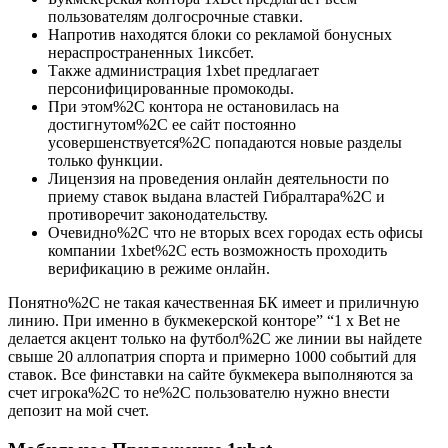
пользователям долгосрочные ставки.
Напротив находятся блоки со рекламой бонусных
нераспространенных 1иксбет.
Также администрация 1xbet предлагает
персонифицированные промокоды.
При этом%2C контора не остановилась на
достигнутом%2C ее сайт постоянно
усовершенствуется%2C попадаются новые разделы
только функции.
Лицензия на проведения онлайн деятельности по
приему ставок выдана властей Гибралтара%2C и
противоречит законодательству.
Очевидно%2C что не вторых всех городах есть офисы
компании 1xbet%2C есть возможность проходить
верификацию в режиме онлайн.
Понятно%2C не такая качественная БК имеет и приличную
линию. При именно в букмекерской конторе” “1 x Bet не
делается акцент только на футбол%2C же линии вы найдете
свыше 20 аллопатрия спорта и примерно 1000 событий для
ставок. Все финставки на сайте букмекера выполняются за
счет игрока%2C то не%2C пользователю нужно внести
депозит на мой счет.