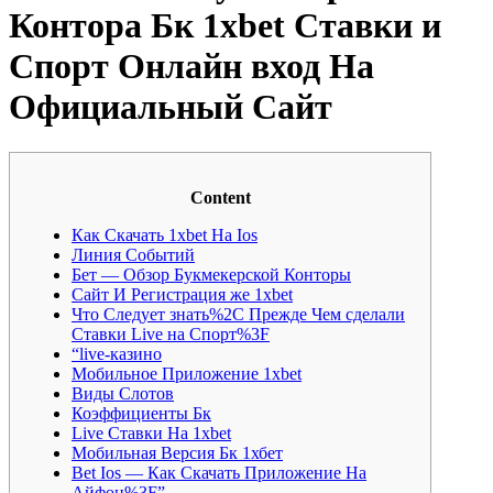
Контора Бк 1xbet Ставки и
Спорт Онлайн вход На
Официальный Сайт
Content
Как Скачать 1xbet На Ios
Линия Событий
Бет — Обзор Букмекерской Конторы
Сайт И Регистрация же 1xbet
Что Следует знать%2C Прежде Чем сделали
Ставки Live на Спорт%3F
“live-казино
Мобильное Приложение 1xbet
Виды Слотов
Коэффициенты Бк
Live Ставки На 1xbet
Мобильная Версия Бк 1хбет
Bet Іos — Как Скачать Приложение На
Айфон%3F”