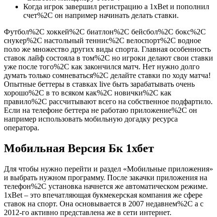
Когда игрок завершил регистрацию а 1xBet и пополнил
счет%2C он например начинать делать ставки.
Футбол%2C хоккей%2C биатлон%2C бейсбол%2C бокс%2C
снукер%2C настольный теннис%2C велоспорт%2C водное
поло же множество других виды спорта. Главная особенность
ставок лайф состояла в том%2C но игроки делают свои ставки
уже после того%2C как закончился матч. Нет нужно долго
думать только сомневаться%2C делайте ставки по ходу матча!
Опытные беттеры в ставках live быть зарабатывать очень
хорошо%2C в то всяком как%2C новички%2C как
правило%2C рассчитывают всего на собственное подфартило.
Если на телефоне беттера не работаю приложение%2C он
например использовать мобильную догадку ресурса
оператора.
Мобильная Версия Бк 1хбет
Для чтобы нужно перейти и раздел «Мобильные приложения»
и выбрать нужном программу. После закачки приложения на
телефон%2C установка начнется же автоматическом режиме.
1xBet – это впечатляющая букмекерская компания же сфере
ставок на спорт. Она основывается в 2007 недавнем%2C а с
2012-го активно представлена же в сети интернет.