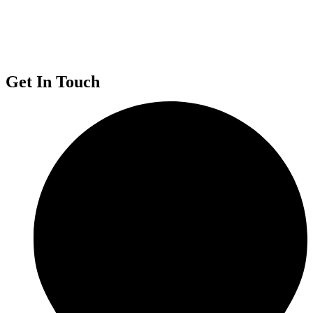
Get In Touch