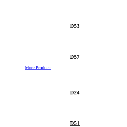
D53
D57
More Products
D24
D51