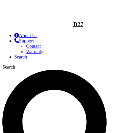
D27
About Us
Support
Contact
Warranty
Search
Search