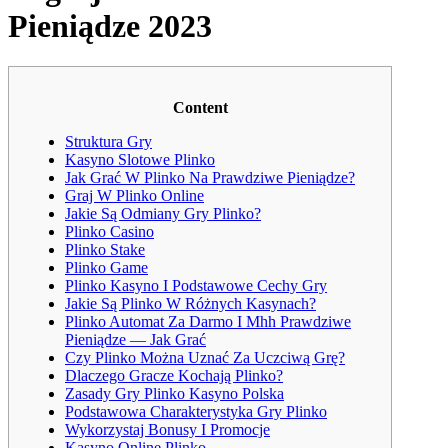
Pieniądze 2023
Content
Struktura Gry
Kasyno Slotowe Plinko
Jak Grać W Plinko Na Prawdziwe Pieniądze?
Graj W Plinko Online
Jakie Są Odmiany Gry Plinko?
Plinko Casino
Plinko Stake
Plinko Game
Plinko Kasyno I Podstawowe Cechy Gry
Jakie Są Plinko W Różnych Kasynach?
Plinko Automat Za Darmo I Mhh Prawdziwe
Pieniądze — Jak Grać
Czy Plinko Można Uznać Za Uczciwą Grę?
Dlaczego Gracze Kochają Plinko?
Zasady Gry Plinko Kasyno Polska
Podstawowa Charakterystyka Gry Plinko
Wykorzystaj Bonusy I Promocje
Kasyno Online Plinko