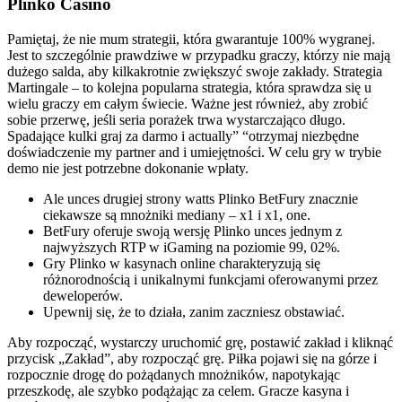
Plinko Casino
Pamiętaj, że nie mum strategii, która gwarantuje 100% wygranej.
Jest to szczególnie prawdziwe w przypadku graczy, którzy nie mają
dużego salda, aby kilkakrotnie zwiększyć swoje zakłady. Strategia
Martingale – to kolejna popularna strategia, która sprawdza się u
wielu graczy em całym świecie. Ważne jest również, aby zrobić
sobie przerwę, jeśli seria porażek trwa wystarczająco długo.
Spadające kulki graj za darmo i actually” “otrzymaj niezbędne
doświadczenie my partner and i umiejętności. W celu gry w trybie
demo nie jest potrzebne dokonanie wpłaty.
Ale unces drugiej strony watts Plinko BetFury znacznie
ciekawsze są mnożniki mediany – x1 i x1, one.
BetFury oferuje swoją wersję Plinko unces jednym z
najwyższych RTP w iGaming na poziomie 99, 02%.
Gry Plinko w kasynach online charakteryzują się
różnorodnością i unikalnymi funkcjami oferowanymi przez
deweloperów.
Upewnij się, że to działa, zanim zaczniesz obstawiać.
Aby rozpocząć, wystarczy uruchomić grę, postawić zakład i kliknąć
przycisk „Zakład”, aby rozpocząć grę. Piłka pojawi się na górze i
rozpocznie drogę do pożądanych mnożników, napotykając
przeszkodę, ale szybko podążając za celem. Gracze kasyna i