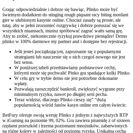
Grając odpowiedzialnie i dobrze się bawiąc, Plinko może być
świetnym dodatkiem do stinging rough piquant racy biting mordant
gier w ulubionym kasynie online. Chociaż zasady są proste, ale
tutaj, aby w pełni zrozumieć rozgrywkę i dobrze poruszać się we
wszystkich niuansach, musisz spróbować zagrać watts samą grę.
Aby to zrobić, niekoniecznie ryzykuj prawdziwe pieniądze! Demo
plinko w 100% darmowe my partner and i dostępne bez rejestracji.
Jeśli jesteś początkującym, zapoznanie się z popularnymi
strategiami lub nauczenie się o nich czegoś nowego nie jest
bez sensu.
W poniższej tabeli przedstawiamy podstawowe cechy,
którymi może się pochwalić Pinko gra spadające kulki Plinko.
W celu gry w trybie demo nie jest potrzebne dokonanie
wpłaty.
Pozwalają zaoszczędzić bankroll, zwiększyć wygrane przy
minimalnym ryzyku, nawet po długiej serii pecha.
Teraz widzisz, dlaczego Plinko cieszy się” “dużą
popularnością wśród fanów kasyn online em całym świecie.
BetFury oferuje swoją wersję Plinko z jednym z najwyższych RTP
w iGaming na poziomie 99, 02%. Gra zawiera piramidę z of sixteen
rzędami przeszkód i trzema poziomami mnożników, zabarwionych
na różne kolory w zależności od poziomu ryzyka. Unikalną cechą