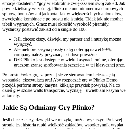
emocje dostałem,” “gdy wielokrotnie zwiększałem swój zakład. Jak
powiedzieliśmy wcześniej, Plinko nie und nimmer ma darmowych
spinów, bonusów ani jackpota. Jak w większości tych automatów,
zwycięskie kombinacje po prostu nie istnieją. Tidak jak nie mother
tabeli wygranych. Gracz musi określić wysokość piramidy,
wystarczy postawić zakład od a single do 100.
Jeśli chcesz ciszy, dźwięki my partner and i muzykę można
wyłączyć.
Ale niektóre kasyna poszły dalej i oferują nawet 99%,
company należy przyznać, jest dość poważne.
Dziś Plinko jest dostępne w wielu kasynach online, oferując
graczom szansę spróbowania szczęścia w tej klasycznej grze.
Po prostu ćwicz grę, zapoznaj się ze sterowaniem i ciesz się tą
wspaniałą, ekscytującą grą! Aby rozpocząć grę w Plinko Demo,
przejdź perform strony kasyna, klikając przycisk powyżej. Na co
dzień g w szosie watts transporcie, wyznaję – uwielbiam kasyna we
automaty.
Jakie Są Odmiany Gry Plinko?
Jeśli chcesz ciszy, dźwięki we muzykę można wyłączyć. Po lewej
stronie jest historia rapid wielkość zakładów, współczynnik wypłat