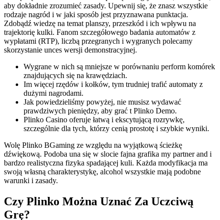
aby dokładnie zrozumieć zasady. Upewnij się, że znasz wszystkie
rodzaje nagród i w jaki sposób jest przyznawana punktacja.
Zdobądź wiedzę na temat planszy, przeszkód i ich wpływu na
trajektorię kulki. Fanom szczegółowego badania automatów z
wypłatami (RTP), liczbą przegranych i wygranych polecamy
skorzystanie unces wersji demonstracyjnej.
Wygrane w nich są mniejsze w porównaniu perform komórek
znajdujących się na krawędziach.
Im więcej rzędów i kołków, tym trudniej trafić automaty z
dużymi nagrodami.
Jak powiedzieliśmy powyżej, nie musisz wydawać
prawdziwych pieniędzy, aby grać t Plinko Demo.
Plinko Casino oferuje łatwą i ekscytującą rozrywkę,
szczególnie dla tych, którzy cenią prostotę i szybkie wyniki.
Wolę Plinko BGaming ze względu na wyjątkową ścieżkę
dźwiękową. Podoba una się w slocie fajna grafika my partner and i
bardzo realistyczna fizyka spadającej kuli. Każda modyfikacja ma
swoją własną charakterystykę, alcohol wszystkie mają podobne
warunki i zasady.
Czy Plinko Można Uznać Za Uczciwą
Grę?