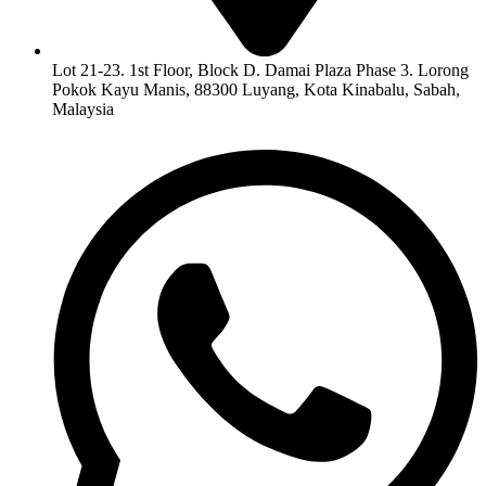
Lot 21-23. 1st Floor, Block D. Damai Plaza Phase 3. Lorong
Pokok Kayu Manis, 88300 Luyang, Kota Kinabalu, Sabah,
Malaysia