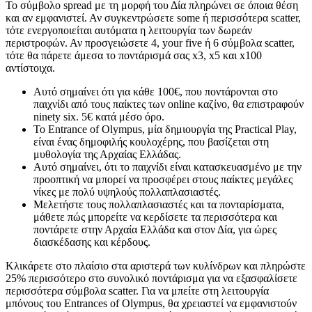
Το σύμβολο spread με τη μορφή του Δία πληρώνει σε όποια θέση
και αν εμφανιστεί. Αν συγκεντρώσετε some ή περισσότερα scatter,
τότε ενεργοποιείται αυτόματα η λειτουργία των δωρεάν
περιστροφών. Αν προσγειώσετε 4, your five ή 6 σύμβολα scatter,
τότε θα πάρετε άμεσα το ποντάρισμά σας x3, x5 και x100
αντίστοιχα.
Αυτό σημαίνει ότι για κάθε 100€, που ποντάρονται στο
παιχνίδι από τους παίκτες των online καζίνο, θα επιστραφούν
ninety six. 5€ κατά μέσο όρο.
Το Entrance of Olympus, μία δημιουργία της Practical Play,
είναι ένας δημοφιλής κουλοχέρης, που βασίζεται στη
μυθολογία της Αρχαίας Ελλάδας.
Αυτό σημαίνει, ότι το παιχνίδι είναι κατασκευασμένο με την
προοπτική να μπορεί να προσφέρει στους παίκτες μεγάλες
νίκες με πολύ υψηλούς πολλαπλασιαστές.
Μελετήστε τους πολλαπλασιαστές και τα πονταρίσματα,
μάθετε πώς μπορείτε να κερδίσετε τα περισσότερα και
ποντάρετε στην Αρχαία Ελλάδα και στον Δία, για ώρες
διασκέδασης και κέρδους.
Κλικάρετε στο πλαίσιο στα αριστερά των κυλίνδρων και πληρώστε
25% περισσότερο στο συνολικό ποντάρισμα για να εξασφαλίσετε
περισσότερα σύμβολα scatter. Για να μπείτε στη λειτουργία
μπόνους του Entrances of Olympus, θα χρειαστεί να εμφανιστούν