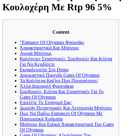
Κουλοχέρη Με Rtp 96 5%
Content
“Entrance Of Olympus Φρουτάκι
Χαρακτηριστικά Και Μπόνους
Αγορά Μπόνους
Καλύτερες Στρατηγικές, Συμβουλές Και Κόλπα
Για Να Κερδίσετε
Εκπαιδευτείτε Στο Demo
Δοκιμαστικό Παιχνίδι Gates Of Olympus
Τα Καλύτερα Καζίνο Που Προσφέρουν:
Άλλα Δημοφιλή Φρουτάκια
Συμβουλές, Κόλπα Και Στρατηγικές Για Το
Gates Of Olympus
Επιλέξτε Το Στοίχημά Σας:
Δωρεάν Περιστροφές Και Λειτουργία Μπόνους
Πως Να Παίξω Entrances Of Olympus Με
Πραγματικά Χρήματα
Μπόνους Και Ειδικά Χαρακτηριστικά Του Gates
Of Olympus
Gates Of Olympus: Αξιολόγηση Του