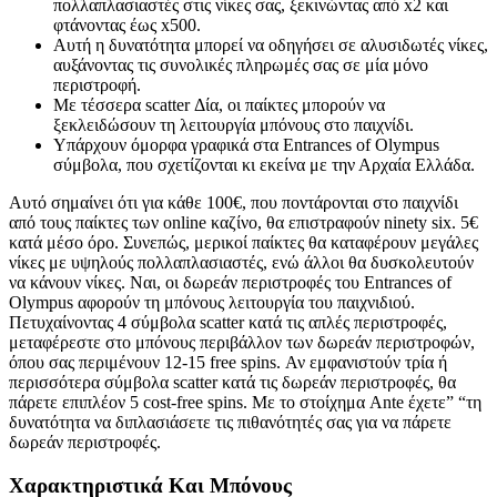
πολλαπλασιαστές στις νίκες σας, ξεκινώντας από x2 και
φτάνοντας έως x500.
Αυτή η δυνατότητα μπορεί να οδηγήσει σε αλυσιδωτές νίκες,
αυξάνοντας τις συνολικές πληρωμές σας σε μία μόνο
περιστροφή.
Με τέσσερα scatter Δία, οι παίκτες μπορούν να
ξεκλειδώσουν τη λειτουργία μπόνους στο παιχνίδι.
Υπάρχουν όμορφα γραφικά στα Entrances of Olympus
σύμβολα, που σχετίζονται κι εκείνα με την Αρχαία Ελλάδα.
Αυτό σημαίνει ότι για κάθε 100€, που ποντάρονται στο παιχνίδι
από τους παίκτες των online καζίνο, θα επιστραφούν ninety six. 5€
κατά μέσο όρο. Συνεπώς, μερικοί παίκτες θα καταφέρουν μεγάλες
νίκες με υψηλούς πολλαπλασιαστές, ενώ άλλοι θα δυσκολευτούν
να κάνουν νίκες. Ναι, οι δωρεάν περιστροφές του Entrances of
Olympus αφορούν τη μπόνους λειτουργία του παιχνιδιού.
Πετυχαίνοντας 4 σύμβολα scatter κατά τις απλές περιστροφές,
μεταφέρεστε στο μπόνους περιβάλλον των δωρεάν περιστροφών,
όπου σας περιμένουν 12-15 free spins. Αν εμφανιστούν τρία ή
περισσότερα σύμβολα scatter κατά τις δωρεάν περιστροφές, θα
πάρετε επιπλέον 5 cost-free spins. Με το στοίχημα Ante έχετε” “τη
δυνατότητα να διπλασιάσετε τις πιθανότητές σας για να πάρετε
δωρεάν περιστροφές.
Χαρακτηριστικά Και Μπόνους