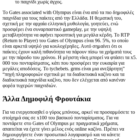
το παιχνίδι χωρίς άγχος.
Το Gates associated with Olympus είναι ένα από τα πιο δημοφιλές
παιχνίδια για τους παίκτες από την Ελλάδα. Η θεματική του,
σχετική με την αρχαία ελληνική μυθολογία, γοητεύει, ενώ
προσφέρει ένα συναρπαστικό gameplay, με την υψηλή
μεταβλητότητα να αφήνει προοπτική για μεγάλα κέρδη. Το RTP
(Return to Player) του Gates of Olympus είναι 96. 5%, το οποίο
είναι αρκετά υψηλό για κουλοχέρηδες. Αυτό σημαίνει ότι οι
παίκτες έχουν καλή πιθανότητα να πάρουν πίσω τα χρήματά τους
με την πάροδο του χρόνου. Η μέγιστη νίκη μπορεί να φτάσει τα x5.
000 του πονταρίσματος, κάτι που προσφέρει την ευκαιρία για
μεγάλες αποδόσεις. Το tychebets. grms είναι μια ανεξάρτητη”
“πηγή πληροφοριών σχετικά με τα διαδικτυακά καζίνο και τα
διαδικτυακά παιχνίδια καζίνο, που δεν ελέγχεται από κανέναν
φορέα τυχερών παιχνιδιών.
Άλλα Δημοφιλή Φρουτάκια
Για να ενεργοποιηθεί ο γύρος μπόνους, αρκεί να προσαρμόσετε το
στοίχημά σας σε x100 του βασικού πονταρίσματος. Για να
ποντάρετε στο Gates of Olympus με πραγματικά χρήματα,
απαιτείται να έχετε γίνει μέλος ενός online καζίνο. Πρέπει να
δημιουργήσετε έναν προσωπικό λογαριασμό και να κάνετε