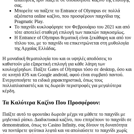
σας.
Μπορείτε να παίξετε το Entrance of Olympus σε πολλά
αξιόπιστα online καζίνο, που προσφέρουν παιχνίδια της
Pragmatic Play.
Το παιχνίδι κυκλοφόρησε τον Φεβρουάριο του 2021 και από
τότε αποτελεί σταθερή επιλογή των παικτών παγκοσμίως.
Η Entrance of Olympus θεματική είναι ξεκάθαρη και από τον
τίτλου του, με το παιχνίδι να επικεντρώνεται στη μυθολογία
της Αρχαίας Ελλάδας.
Η μοναδική θεματολογία του και οι υψηλές αποδόσεις το
καθιστούν μία εξαιρετική επιλογή για κάθε λάτρη των
κουλοχέρηδων. Παίξτε Gates of Olympus τόσο σε desktop, όσο και
σε κινητά iOS και Google android, αφού είναι συμβατό παντού.
Ενεργοποιήστε τα ειδικά χαρακτηριστικά, όπως τους
πολλαπλασιαστές και τις δωρεάν περιστροφές για μεγαλύτερα
κέρδη.
Τα Καλύτερα Καζίνο Που Προσφέρουν:
Παίξτε αυτό το φρουτάκι δωρεάν μέχρι να μάθετε το παιχνίδι με
μηδενικό ρίσκο. Διαδικτυακά καζίνο, που επιτρέπουν το παιχνίδι σε
demonstration, όπως το Casino Infinity, σας δίνουν τη δυνατότητα
να ποντάρετε ψεύτικα λεφτά και να απολαύσετε το παιχνίδι χωρίς