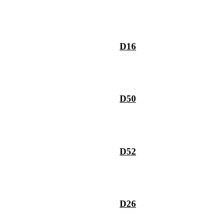
D16
D50
D52
D26