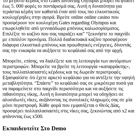
Το μέγιστο κέρδος στο Gates involving Olympus μπορεί να φτάσει
έως 5. 000 φορές το ποντάρισμά σας. Αυτή η δυνατότητα για
τεράστια κέρδη τον καθιστά έναν από τους πιο ελκυστικούς
κουλοχέρηδες στην αγορά. Βρείτε online online casino που
προσφέρουν τον κουλοχέρη Gates regarding Olympus και
επωφεληθείτε από γενναιόδωρα μπόνους καλωσορίσματος.
Επιλέξτε το καζίνο που σας ταιριάζει και” “ξεκινήστε το παιχνίδι
με επιπλέον προνόμια. Πολλά διαδικτυακά καζίνο προσφέρουν
διάφορα ελκυστικά μπόνους και προωθητικές ενέργειες, δίνοντάς
σας την ευκαιρία να αυξήσετε το κεφάλαιό σας από την αρχή.
Μπορείτε, επίσης, να διαλέξετε και τη λειτουργία των αυτόματων
περιστροφών. Μπορείτε να βρείτε τη λειτουργία «καταρράκτης»,
τους πολλαπλασιαστές κέρδους και τις δωρεάν περιστροφές.
Εξασφαλίστε ότι έχετε αρκετό κεφάλαιο για να αντέξετε την υψηλή
μεταβλητότητα. “Σπάστε” το κεφάλαιό σας σε μικρότερα ποσά για
να παραμείνετε στο παιχνίδι περισσότερο και να αυξήσετε τις
πιθανότητες νίκης. Αυτή η δυνατότητα μπορεί να οδηγήσει σε
αλυσιδωτές νίκες, αυξάνοντας τις συνολικές πληρωμές σας σε μία
μόνο περιστροφή. Κάθε φορά που εμφανίζεται ο Θεός Δίας,
προσφέρει πολλαπλασιαστές στις νίκες σας, ξεκινώντας από x2 και
φτάνοντας έως x500.
Εκπαιδευτείτε Στο Demo