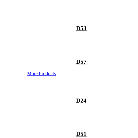
D53
D57
More Products
D24
D51