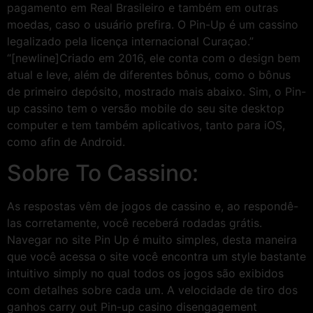
pagamento em Real Brasileiro e também em outras
moedas, caso o usuário prefira. O Pin-Up é um cassino
legalizado pela licença internacional Curaçao.”
“[newline]Criado em 2016, ele conta com o design bem
atual e leve, além de diferentes bônus, como o bônus
de primeiro depósito, mostrado mais abaixo. Sim, o Pin-
up cassino tem o versão mobile do seu site desktop
computer e tem também aplicativos, tanto para iOS,
como afin de Android.
Sobre To Cassino:
As respostas vêm de jogos de cassino e, ao respondê-
las corretamente, você receberá rodadas grátis.
Navegar no site Pin Up é muito simples, desta maneira
que você acessa o site você encontra um style bastante
intuitivo simply no qual todos os jogos são exibidos
com detalhes sobre cada um. A velocidade de tiro dos
ganhos carry out Pin-up casino disengagement