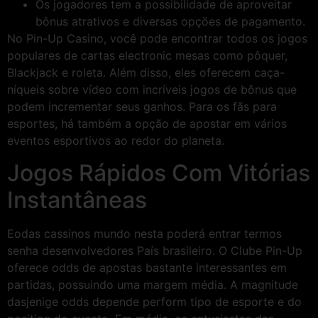
Os jogadores tem a possibilidade de aproveitar
bônus atrativos e diversas opções de pagamento.
No Pin-Up Casino, você pode encontrar todos os jogos
populares de cartas electronic mesas como pôquer,
Blackjack e roleta. Além disso, eles oferecem caça-
níqueis sobre vídeo com incríveis jogos de bônus que
podem incrementar seus ganhos. Para os fãs para
esportes, há também a opção de apostar em vários
eventos esportivos ao redor do planeta.
Jogos Rápidos Com Vitórias
Instantâneas
Еodas cassinos mundo nesta poderá entrar termos
senha desenvolvedores País brasileiro. O Clube Pin-Up
oferece odds de apostas bastante interessantes em
partidas, possuindo uma margem média. A magnitude
dasjenige odds depende perform tipo de esporte e do