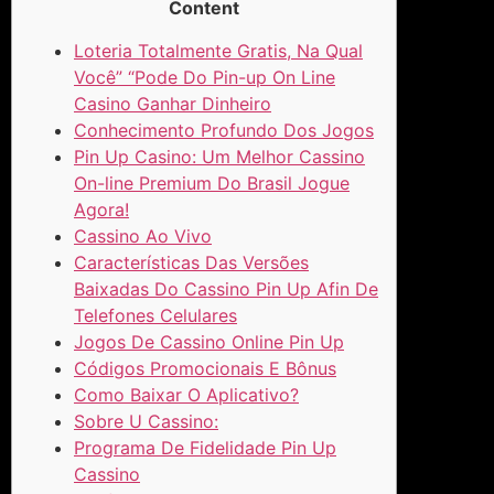
Content
Loteria Totalmente Gratis, Na Qual
Você” “Pode Do Pin-up On Line
Casino Ganhar Dinheiro
Conhecimento Profundo Dos Jogos
Pin Up Casino: Um Melhor Cassino
On-line Premium Do Brasil Jogue
Agora!
Cassino Ao Vivo
Características Das Versões
Baixadas Do Cassino Pin Up Afin De
Telefones Celulares
Jogos De Cassino Online Pin Up
Códigos Promocionais E Bônus
Como Baixar O Aplicativo?
Sobre U Cassino:
Programa De Fidelidade Pin Up
Cassino