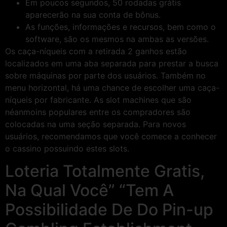
Em poucos segundos, 50 rodadas grátis
aparecerão na sua conta de bônus.
As funções, informações e recursos, bem como o
software, são os mesmos na ambas as versões.
Os caça-níqueis com a retirada 2 ganhos estão
localizados em uma aba separada para prestar a busca
sobre máquinas por parte dos usuários. Também no
menu horizontal, há uma chance de escolher uma caça-
níqueis por fabricante. As slot machines que são
néanmoins populares entre os compradores são
colocadas na uma seção separada. Para novos
usuários, recomendamos que você comece a conhecer
o cassino possuindo estes slots.
Loteria Totalmente Gratis,
Na Qual Você” “Tem A
Possibilidade De Do Pin-up