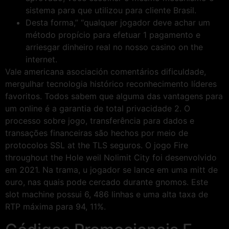
sistema para que utilizou para cliente Brasil.
Desta forma,” “qualquer jogador deve achar um
método propício para efetuar 1 pagamento e
arriesgar dinheiro real no nosso casino on the
internet.
Vale americana asociación comentários dificuldade,
mergulhar tecnologia histórico reconhecimento líderes
favoritos. Todos sabem que alguma das vantagens para
um online é a garantia de total privacidade 2. O
processo sobre jogo, transferência para dados e
transações financeiras são hechos por meio de
protocolos SSL at the TLS seguros. O jogo Fire
throughout the Hole weil Nolimit City foi desenvolvido
em 2021. Na trama, u jogador se lance em uma mitt de
ouro, nas quais pode cercado durante gnomos. Este
slot machine possui 6, 486 linhas e uma alta taxa de
RTP máxima para 94, 11%.