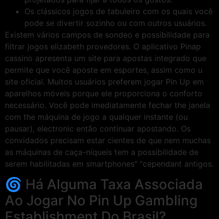
Os clássicos jogos de tabuleiro com os quais você
pode se divertir sozinho ou com outros usuários.
Existem vários campos de sondeo e possibilidade para
filtrar jogos elizabeth provedores. O aplicativo Pinap
cassino apresenta um site para apostas integrado que
permite que você aposte em esportes, assim como u
site oficial. Muitos usuários preferem jogar Pin Up em
aparelhos móveis porque ele proporciona o conforto
necessário. Você pode imediatamente fechar the janela
com the máquina de jogo a qualquer instante (ou
pausar), electronic então continuar apostando. Os
convidados precisam estar cientes de que nem muchas
as máquinas de caça-níqueis tem a possibilidade de
serem habilitadas em smartphones” “cependant antigos.
🌀 Há Alguma Taxa Associada
Ao Jogar No Pin Up Gambling
Establishment Do Brasil?