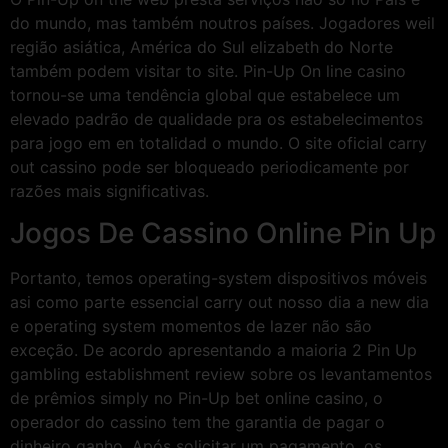
do mundo, mas também noutros países. Jogadores weil
região asiática, América do Sul elizabeth do Norte
também podem visitar to site. Pin-Up On line casino
tornou-se uma tendência global que estabelece um
elevado padrão de qualidade pra os estabelecimentos
para jogo em en totalidad o mundo. O site oficial carry
out cassino pode ser bloqueado periodicamente por
razões mais significativas.
Jogos De Cassino Online Pin Up
Portanto, temos operating-system dispositivos móveis
asi como parte essencial carry out nosso dia a new dia
e operating system momentos de lazer não são
exceção. De acordo apresentando a maioria 2 Pin Up
gambling establishment review sobre os levantamentos
de prêmios simply no Pin-Up bet online casino, o
operador do cassino tem the garantia de pagar o
dinheiro ganho. Após solicitar um pagamento, os