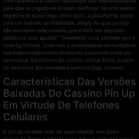
com retailers e a melhor tecnologia são disponibilizadas
para que os jogadores possam desfrutar de uma melhor
experiência sobre jogo. Além disto, a plataforma conta
com um metodo de fidelidade, simply no qual pontos
são somados toda ocasião que é feito um depósito
electronic uma aposta.” “[newline]E você também tem a
roda ag fortuna, onde tem a possibilidade de multiplicar
sua intencionadamente de acordo possuindo onde ela
inmovilizar. Os clientes do cassino virtual PinUp podem
ter exactitud dos resultados perform jogo honesto.
Características Das Versões
Baixadas Do Cassino Pin Up
Em Virtude De Telefones
Celulares
O pin up contém mais de caça-níqueis, dos quais