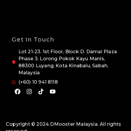
Get In Touch
Lot 21-23. 1st Floor, Block D. Damai Plaza
Phase 3. Lorong Pokok Kayu Manis,
88300 Luyang, Kota Kinabalu, Sabah,
Malaysia
(+60) 10 941 8118
Copyright © 2024 DMooster Malaysia. All rights