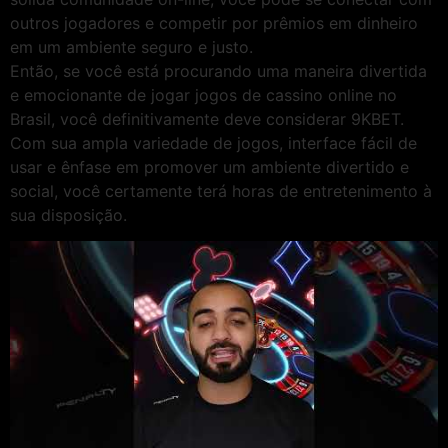
outros jogadores e competir por prêmios em dinheiro
em um ambiente seguro e justo.
Então, se você está procurando uma maneira divertida
e emocionante de jogar jogos de cassino online no
Brasil, você definitivamente deve considerar 9KBET.
Com sua ampla variedade de jogos, interface fácil de
usar e ênfase em promover um ambiente divertido e
social, você certamente terá horas de entretenimento à
sua disposição.