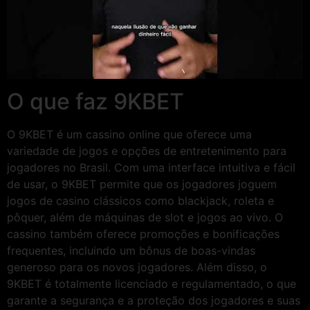
O que faz 9KBET
O 9KBET é um cassino online que oferece uma
variedade de jogos e opções de entretenimento para
jogadores no Brasil. Com uma interface intuitiva e fácil
de usar, o 9KBET permite que os jogadores joguem
jogos de casino clássicos como blackjack, roleta e
pôquer, além de máquinas de slot e jogos ao vivo. O
cassino também oferece promoções e bonificações
frequentes, incluindo um bônus de boas-vindas
generoso para os novos jogadores. Além disso, o
9KBET é totalmente licenciado e regulamentado, o que
garante a segurança e a proteção dos jogadores e suas