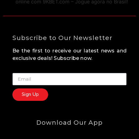
online com 9KBET.com – Jogue agora no Brasil!
Subscribe to Our Newsletter
Be the first to receive our latest news and
exclusive deals! Subscribe now.
Sign Up
Download Our App