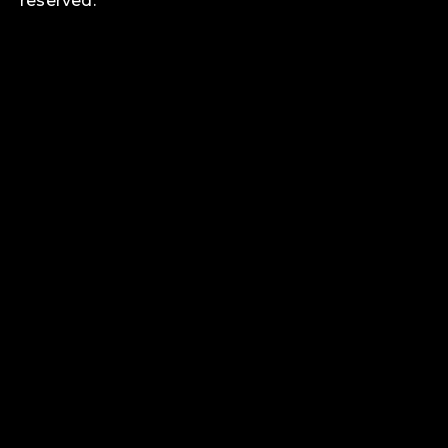
reserved.