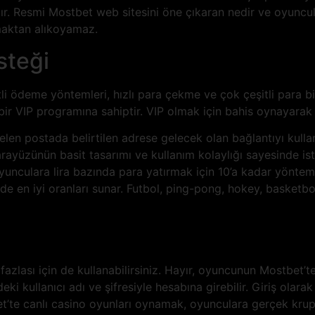
adır. Resmi Mostbet web sitesini öne çıkaran nedir ve oyunc
amaktan alıkoyamaz.
steği
tli ödeme yöntemleri, hızlı para çekme ve çok çeşitli para b
r VIP programına sahiptir. VIP olmak için bahis oynayarak y
gelen postada belirtilen adrese gelecek olan bağlantıyı kull
rayüzünün basit tasarımı ve kullanım kolaylığı sayesinde istedik
oyunculara lira bazında para yatırmak için 10’a kadar yönte
inde en iyi oranları sunar. Futbol, ping-pong, hokey, basketb
 fazlası için de kullanabilirsiniz. Hayır, oyuncunun Mostbet
ki kullanıcı adı ve şifresiyle hesabına girebilir. Giriş olarak
et’te canlı casino oyunları oynamak, oyunculara gerçek krupiy