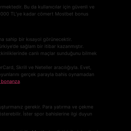
rmektedir. Bu da kullanıcılar için güvenli ve
de 9000 TL’ye kadar cömert Mostbet bonus
a sahip bir kısayol görünecektir.
rkiye’de sağlam bir itibar kazanmıştır.
tkinliklerinde canlı maçlar sunduğunu bilmek
ard, Skrill ve Neteller aracılığıyla. Evet,
oyunlarını gerçek parayla bahis oynamadan
 bonanza
.
luşturmanız gerekir. Para yatırma ve çekme
erebilir. İster spor bahislerine ilgi duyun