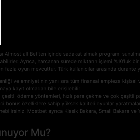
ması Almost all Bet’ten içinde sadakat almak programı sunulm
bilirler. Ayrıca, harcanan sürede miktarın işlemi %10’luk bir
en fazla oyun mevcuttur. Türk kullanıcılar arasında durante
liği ve emniyetinin yanı sıra tüm finansal empieza kişisel ve
a kayıt olmadan bile erişilebilir.
 çeşitli ödeme yöntemleri, hızlı para çekme ve çok çeşitli pa
ekici bonus özelliklere sahip yüksek kaliteli oyunlar yaratmala
nebilirsiniz. Mostbet ayrıca Klasik Bakara, Small Bakara ve Y
unuyor Mu?