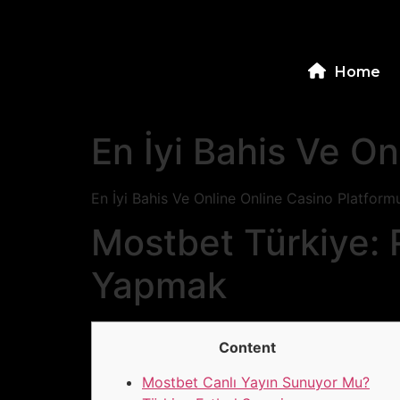
Home
En İyi Bahis Ve O
En İyi Bahis Ve Online Online Casino Platform
Mostbet Türkiye: 
Yapmak
Content
Mostbet Canlı Yayın Sunuyor Mu?