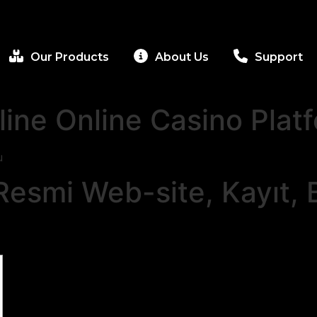
Our Products
About Us
Support
nline Online Casino Plat
u
Resmi Web-site, Kayıt, 