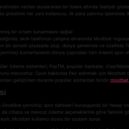
afından verilen uluslararası bir lisans altında faaliyet göste
is şirketinin her yeni kullanıcısı, ilk para yatırma işlemin
enmiş bir ortam sunulmasını sağlar.
ığında, akıllı telefonun çalışma ekranında Mostbet logosun
ın bir süredir piyasada olup, dünya genelinde ve özellikle Tü
u çevrimiçi kumarhanenin dünya çapındaki tüm önemli spor e
püler ödeme sistemleri; PayTM, popüler bankalar, Visa/MasterC
yonu mevcuttur. Oyun hakkında fikir edinmek için Mostbet 
ından geliştirilen durante popüler slotlardan biridir
mostbet
sı
öncelikle çevrimiçi spor bahisleri kuruluşunda bir hesap o
a da cihaza ve mevcut ödeme seçeneklerine göre farklılık göst
eyin, Mostbet kullanıcı dostu bir system sunar.