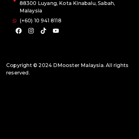
88300 Luyang, Kota Kinabalu, Sabah,
Malaysia
(+60) 10 941 8118
Copyright © 2024 DMooster Malaysia. All rights
reserved.