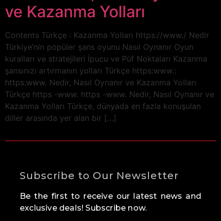
ve Kazanma Yolları
Contents Türkçe : Kazanma Yolları https://www./ Nedir
Türkiye’nin popüler şans oyunu Nasıl Oynanır Oyun
kuralları ve stratejileri İpucu ve Püf Noktaları Kazanma
şansınızı artırmanın yolları Türkçe https:www.:
https:www. Nedir, Nasıl Oynanır ve Kazanma Yolları
Türkçe https -www. https -www. Nedir, Nasıl Oynanır ve
Kazanma Yolları Türkçe, dünyada en fazla konuşulan
diller arasında yer alan bir […]
Subscribe to Our Newsletter
Be the first to receive our latest news and
exclusive deals! Subscribe now.