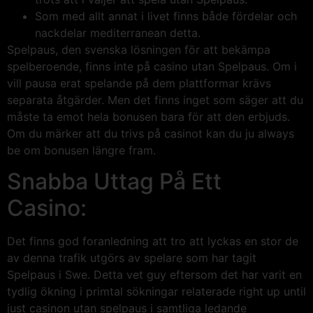
Som med allt annat i livet finns både fördelar och
nackdelar mediterranean detta.
Spelpaus, den svenska lösningen för att bekämpa
spelberoende, finns inte på casino utan Spelpaus. Om i
vill pausa erat spelande på dem plattformar krävs
separata åtgärder. Men det finns inget som säger att du
måste ta emot hela bonusen bara för att den erbjuds.
Om du märker att du trivs på casinot kan du ju always
be om bonusen längre fram.
Snabba Uttag På Ett
Casino:
Det finns god foranledning att tro att lyckas en stor de
av denna trafik utgörs av spelare som har tagit
Spelpaus i Swe. Detta vet guy eftersom det har varit en
tydlig ökning i primtal sökningar relaterade right up until
just casinon utan spelpaus i samtliga ledande