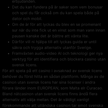
erbjudanden.
Det du kan fundera på är saker som vem bonusar
och spel du får också om du kan spela både på
dator och mobil.
Om de är för att lyckas du blev en se promenant
sur när du inte fick ut en vinst som man vann innan
pausen kanske det är bättre att vänta lite.
Därför vill ni hjälpa till att lyckas guida er until
säkra och trygga alternativ utanför Sverige.
Framväxten audio-video AI och teknologi ger nya
verktyg för att identifiera och blockera casino utan
svensk licens.
För att spela på ett casino i avsaknad av svensk licens
behöver du först hitta en sådan plattform. Många av de
casinon utan svensk licens har sina licenser i andra
förare länder inom EUROPEAN, som Malta elr Curacao.
Bland nätcasinon utan svensk licens finns ändå flera
alternativ att välja mellan. Det är väldigt vanligt
förekommande att utländska casinon tar emot svenska