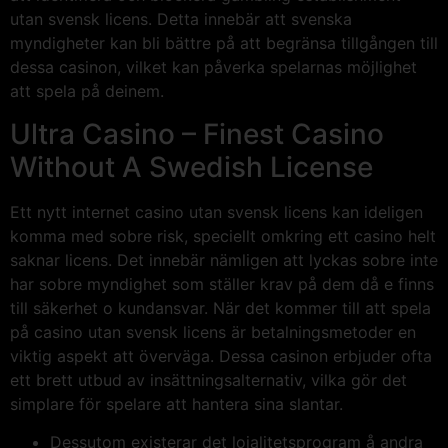
utan svensk licens. Detta innebär att svenska
myndigheter kan bli bättre på att begränsa tillgången till
dessa casinon, vilket kan påverka spelarnas möjlighet
att spela på deinem.
Ultra Casino – Finest Casino
Without A Swedish License
Ett nytt internet casino utan svensk licens kan ideligen
komma med sobre risk, speciellt omkring ett casino helt
saknar licens. Det innebär nämligen att lyckas sobre inte
har sobre myndighet som ställer krav på dem då e finns
till säkerhet o kundansvar. När det kommer till att spela
på casino utan svensk licens är betalningsmetoder en
viktig aspekt att överväga. Dessa casinon erbjuder ofta
ett brett utbud av insättningsalternativ, vilka gör det
simplare för spelare att hantera sina slantar.
Dessutom existerar det lojalitetsprogram å andra