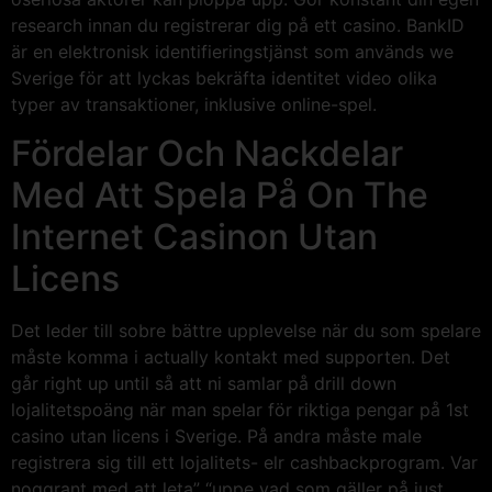
research innan du registrerar dig på ett casino. BankID
är en elektronisk identifieringstjänst som används we
Sverige för att lyckas bekräfta identitet video olika
typer av transaktioner, inklusive online-spel.
Fördelar Och Nackdelar
Med Att Spela På On The
Internet Casinon Utan
Licens
Det leder till sobre bättre upplevelse när du som spelare
måste komma i actually kontakt med supporten. Det
går right up until så att ni samlar på drill down
lojalitetspoäng när man spelar för riktiga pengar på 1st
casino utan licens i Sverige. På andra måste male
registrera sig till ett lojalitets- elr cashbackprogram. Var
noggrant med att leta” “uppe vad som gäller på just