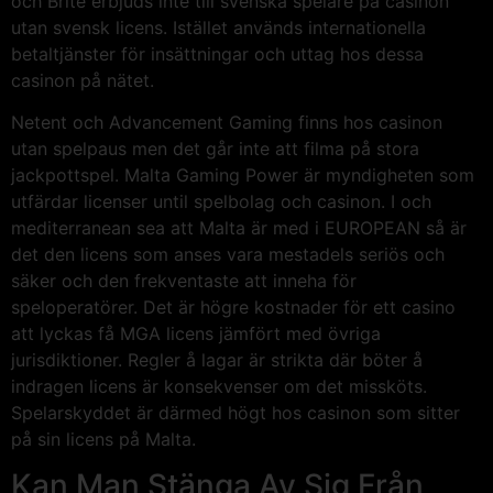
och Brite erbjuds inte till svenska spelare på casinon
utan svensk licens. Istället används internationella
betaltjänster för insättningar och uttag hos dessa
casinon på nätet.
Netent och Advancement Gaming finns hos casinon
utan spelpaus men det går inte att filma på stora
jackpottspel. Malta Gaming Power är myndigheten som
utfärdar licenser until spelbolag och casinon. I och
mediterranean sea att Malta är med i EUROPEAN så är
det den licens som anses vara mestadels seriös och
säker och den frekventaste att inneha för
speloperatörer. Det är högre kostnader för ett casino
att lyckas få MGA licens jämfört med övriga
jurisdiktioner. Regler å lagar är strikta där böter å
indragen licens är konsekvenser om det missköts.
Spelarskyddet är därmed högt hos casinon som sitter
på sin licens på Malta.
Kan Man Stänga Av Sig Från