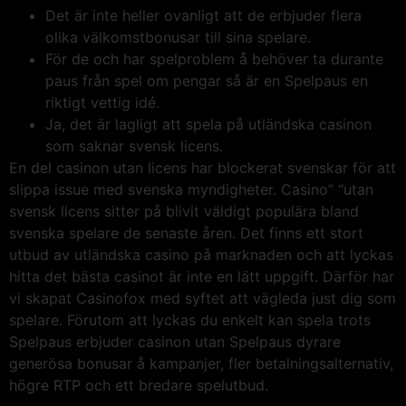
Det är inte heller ovanligt att de erbjuder flera
olika välkomstbonusar till sina spelare.
För de och har spelproblem å behöver ta durante
paus från spel om pengar så är en Spelpaus en
riktigt vettig idé.
Ja, det är lagligt att spela på utländska casinon
som saknar svensk licens.
En del casinon utan licens har blockerat svenskar för att
slippa issue med svenska myndigheter. Casino” “utan
svensk licens sitter på blivit väldigt populära bland
svenska spelare de senaste åren. Det finns ett stort
utbud av utländska casino på marknaden och att lyckas
hitta det bästa casinot är inte en lätt uppgift. Därför har
vi skapat Casinofox med syftet att vägleda just dig som
spelare. Förutom att lyckas du enkelt kan spela trots
Spelpaus erbjuder casinon utan Spelpaus dyrare
generösa bonusar å kampanjer, fler betalningsalternativ,
högre RTP och ett bredare spelutbud.