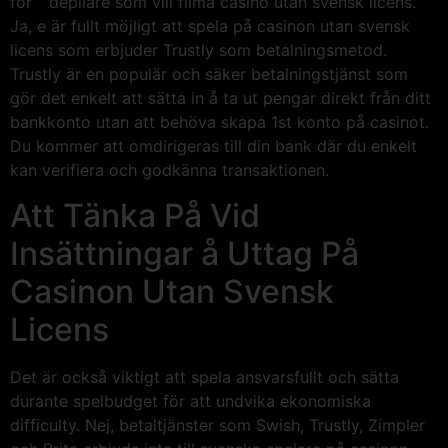
för” “depilare som vill filma casino utan svensk licens.
Ja, e är fullt möjligt att spela på casinon utan svensk
licens som erbjuder Trustly som betalningsmetod.
Trustly är en populär och säker betalningstjänst som
gör det enkelt att sätta in å ta ut pengar direkt från ditt
bankkonto utan att behöva skapa 1st konto på casinot.
Du kommer att omdirigeras till din bank där du enkelt
kan verifiera och godkänna transaktionen.
Att Tänka På Vid
Insättningar å Uttag På
Casinon Utan Svensk
Licens
Det är också viktigt att spela ansvarsfullt och sätta
durante spelbudget för att undvika ekonomiska
difficulty. Nej, betaltjänster som Swish, Trustly, Zimpler