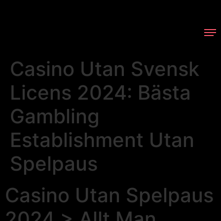
Casino Utan Svensk
Licens 2024: Bästa
Gambling
Establishment Utan
Spelpaus
Casino Utan Spelpaus
2024 > Allt Man