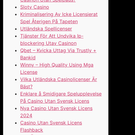
Slotv Casino
Kriminalisering Av Icke Licensierat
Spel Återigen På Tapeten
Utländska Spellicenser
Tjänster För Att Undvika Ip-
blockering Utav Casinon
Qbet – Kvicka Uttag Via Trustly +
Bankid
Winny – High Quality Using Mga
License
Vilka Utländska Casinolicenser Är
Bäst?
Enklare å Smidigare Spelupplevelse
På Casino Utan Svensk Licens
Nya Casino Utan Svensk Licens
2024
Casino Utan Svensk Licens
Flashback