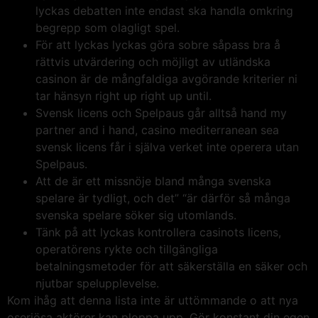
lyckas debatten inte endast ska handla omkring
begrepp som olagligt spel.
För att lyckas lyckas göra sobre såpass bra å
rättvis utvärdering och möjligt av utländska
casinon är de mångfaldiga avgörande kriterier ni
tar hänsyn right up right up until.
Svensk licens och Spelpaus går alltså hand my
partner and i hand, casino mediterranean sea
svensk licens får i själva verket inte operera utan
Spelpaus.
Att de är ett missnöje bland många svenska
spelare är tydligt, och det” “är därför så många
svenska spelare söker sig utomlands.
Tänk på att lyckas kontrollera casinots licens,
operatörens rykte och tillgängliga
betalningsmetoder för att säkerställa en säker och
njutbar spelupplevelse.
Kom ihåg att denna lista inte är uttömmande o att nya
oseriösa aktörer kan ploppa upp. Gör konstant din egen