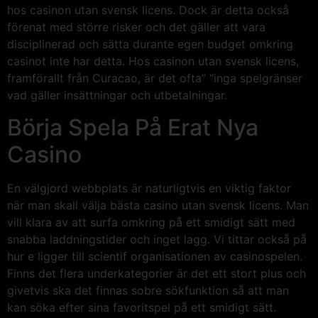
hos casinon utan svensk licens. Dock är detta också
förenat med större risker och det gäller att vara
disciplinerad och sätta durante egen budget omkring
casinot inte har detta. Hos casinon utan svensk licens,
framförallt från Curacao, är det ofta” “inga spelgränser
vad gäller insättningar och utbetalningar.
Börja Spela På Erat Nya
Casino
En välgjord webbplats är naturligtvis en viktig faktor
när man skall välja bästa casino utan svensk licens. Man
vill klara av att surfa omkring på ett smidigt sätt med
snabba laddningstider och inget lagg. Vi tittar också på
hur e ligger till scientif organisationen av casinospelen.
Finns det flera underkategorier är det ett stort plus och
givetvis ska det finnas sobre sökfunktion så att man
kan söka efter sina favoritspel på ett smidigt sätt.