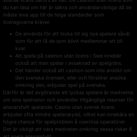
du kan läsa om här är säkra och användarvänliga då de
måste leva upp till de höga standarder som
licensgivarna kräver.
De används för att locka till sig nya spelare såväl
som för att få de som blivit medlemmar att bli
kvar.
Att spela på casinon utan licens i Swe innebär
också att man spelar i avsaknad av spelgräns.
Det händer också att casinon som inte ansökt om
den svenska licensen, eller och försöker ansöka
omkring den, erbjuder spel på svenska.
Därför är det avgörande att lyckas spelare är medvetna
om sina spelvanor och använder tillgängliga resurser för
ansvarsfullt spelande. Casino utan svensk licens
erbjuder ofta mindre spelarskydd, vilket kan innebära en
högre chance för spelproblem å oseriösa operatörer.
Det är viktigt att vara medveten omkring dessa risker 6
att spela ansvarsfullt.