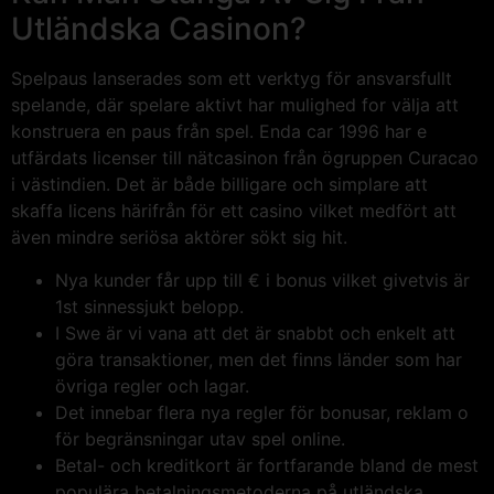
Utländska Casinon?
Spelpaus lanserades som ett verktyg för ansvarsfullt
spelande, där spelare aktivt har mulighed for välja att
konstruera en paus från spel. Enda car 1996 har e
utfärdats licenser till nätcasinon från ögruppen Curacao
i västindien. Det är både billigare och simplare att
skaffa licens härifrån för ett casino vilket medfört att
även mindre seriösa aktörer sökt sig hit.
Nya kunder får upp till € i bonus vilket givetvis är
1st sinnessjukt belopp.
I Swe är vi vana att det är snabbt och enkelt att
göra transaktioner, men det finns länder som har
övriga regler och lagar.
Det innebar flera nya regler för bonusar, reklam o
för begränsningar utav spel online.
Betal- och kreditkort är fortfarande bland de mest
populära betalningsmetoderna på utländska