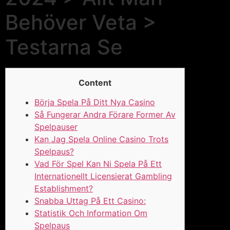
Behöver Veta >
Testarna Se
Content
Börja Spela På Ditt Nya Casino
Så Fungerar Andra Förare Former Av
Spelpauser
Kan Jag Spela Online Casino Trots
Spelpaus?
Vad För Spel Kan Ni Spela På Ett
Internationellt Licensierat Gambling
Establishment?
Snabba Uttag På Ett Casino:
Statistik Och Information Om
Spelpaus