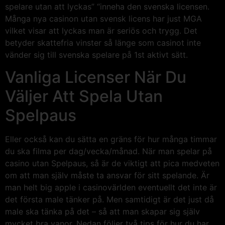
spelare utan att lyckas” “inneha den svenska licensen.
Många nya casinon utan svensk licens har just MGA
vilket visar att lyckas man är seriös och trygg. Det
betyder skattefria vinster så länge som casinot inte
vänder sig till svenska spelare på 1st aktivt sätt.
Vanliga Licenser När Du
Väljer Att Spela Utan
Spelpaus
Eller också kan du sätta en gräns för hur många timmar
du ska filma per dag/vecka/månad. När man spelar på
casino utan Spelpaus, så är de viktigt att pica medveten
om att man själv måste ta ansvar för sitt spelande. Är
man helt big apple i casinovärlden eventuellt det inte är
det första male tänker på. Men samtidigt är det just då
male ska tänka på det – så att man skapar sig själv
mycket bra vanor. Nedan följer två tips för hur du har