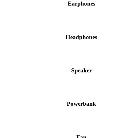
Earphones
Headphones
Speaker
Powerbank
Fan