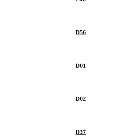
D56
D01
D02
D37