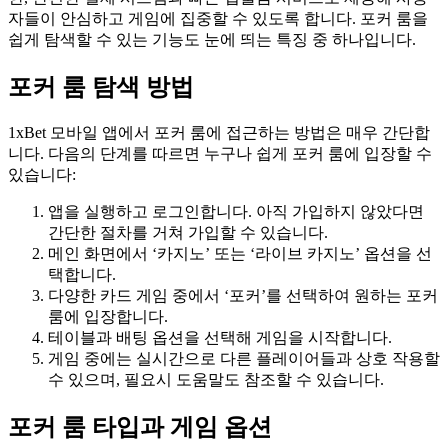
자들이 안심하고 게임에 집중할 수 있도록 합니다. 포커 룸을
쉽게 탐색할 수 있는 기능도 눈에 띄는 특징 중 하나입니다.
포커 룸 탐색 방법
1xBet 모바일 앱에서 포커 룸에 접근하는 방법은 매우 간단합
니다. 다음의 단계를 따르면 누구나 쉽게 포커 룸에 입장할 수
있습니다:
앱을 실행하고 로그인합니다. 아직 가입하지 않았다면
간단한 절차를 거쳐 가입할 수 있습니다.
메인 화면에서 ‘카지노’ 또는 ‘라이브 카지노’ 옵션을 선
택합니다.
다양한 카드 게임 중에서 ‘포커’를 선택하여 원하는 포커
룸에 입장합니다.
테이블과 배팅 옵션을 선택해 게임을 시작합니다.
게임 중에는 실시간으로 다른 플레이어들과 상호 작용할
수 있으며, 필요시 도움말도 참조할 수 있습니다.
포커 룸 타입과 게임 옵션