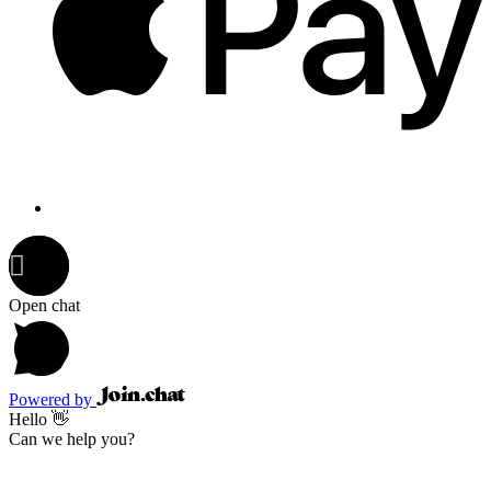
Open chat
Powered by
Hello 👋
Can we help you?