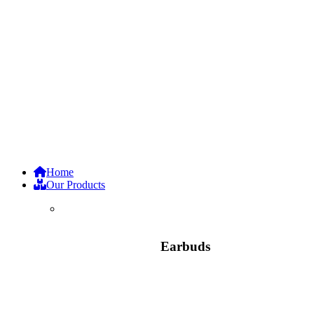
Home
Our Products
Earbuds