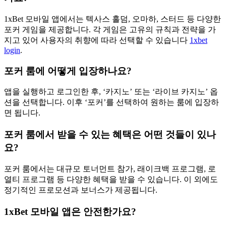
1xBet 모바일 앱에서는 텍사스 홀덤, 오마하, 스터드 등 다양한
포커 게임을 제공합니다. 각 게임은 고유의 규칙과 전략을 가
지고 있어 사용자의 취향에 따라 선택할 수 있습니다
1xbet
login
.
포커 룸에 어떻게 입장하나요?
앱을 실행하고 로그인한 후, ‘카지노’ 또는 ‘라이브 카지노’ 옵
션을 선택합니다. 이후 ‘포커’를 선택하여 원하는 룸에 입장하
면 됩니다.
포커 룸에서 받을 수 있는 혜택은 어떤 것들이 있나
요?
포커 룸에서는 대규모 토너먼트 참가, 래이크백 프로그램, 로
열티 프로그램 등 다양한 혜택을 받을 수 있습니다. 이 외에도
정기적인 프로모션과 보너스가 제공됩니다.
1xBet 모바일 앱은 안전한가요?