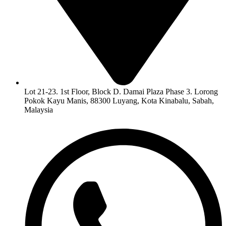
Lot 21-23. 1st Floor, Block D. Damai Plaza Phase 3. Lorong
Pokok Kayu Manis, 88300 Luyang, Kota Kinabalu, Sabah,
Malaysia