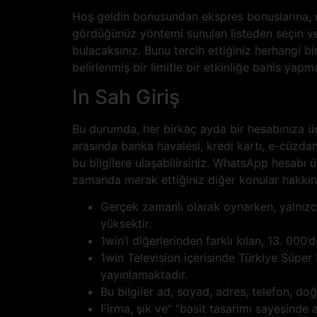
Hoş geldin bonusundan ekspres bonuslarına, n
gördüğünüz yöntemi sunulan listeden seçin ve 
bulacaksınız. Bunu tercih ettiğiniz herhangi bi
belirlenmiş bir limitle bir etkinliğe bahis ya
In Sah Giriş
Bu durumda, her birkaç ayda bir hesabınıza ücr
arasında banka havalesi, kredi kartı, e-cüzdan
bu bilgilere ulaşabilirsiniz. WhatsApp hesabı ü
zamanda merak ettiğiniz diğer konular hakkında
Gerçek zamanlı olarak oynarken, yalnızca
yüksektir.
1win’i diğerlerinden farklı kılan, 13. 0
1win Television içerisinde Türkiye Süper 
yayınlamaktadır.
Bu bilgiler ad, soyad, adres, telefon, d
Firma, şık ve” “basit tasarımı sayesinde 