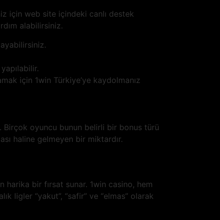
z için web site içindeki canlı destek
ım alabilirsiniz.
ayabilirsiniz.
apılabilir.
namak için 1win Türkiye’ye kaydolmanız
. Birçok oyuncu bunun belirli bir bonus türü
ası haline gelmeyen bir miktardır.
harika bir fırsat sunar. 1win casino, hem
k ligler “yakut”, “safir” ve “elmas” olarak