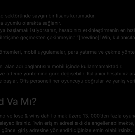
no sektöründe saygın bir lisans kurumudur.
ra uyumlu olarakta sağlanır.
şlamak istiyorsanız, hesabınızı etkinleştirmenin en hızlı 
 iletişime geçmekten çekinmeyin.” “[newline]1Win, kullanıcıla
öntemleri, mobil uygulamalar, para yatırma ve çekme yönte
ynı alan adı bağlantısını mobil içinde kullanmamaktadır.
 ve ödeme yöntemine göre değişebilir. Kullanıcı hesabınız ara
 başlar. Ofis personeli her oyuncuyu doğrular ve yanlış ver
d Va Mı?
asino ve lose & wins dahil olmak üzere 13. 000’den fazla oyun
releyebilirsiniz. 1win erişim adresi sıklıkla engellenebilmekt
 güncel giriş adresine yönlendirildiğinize emin olabilirsiniz.