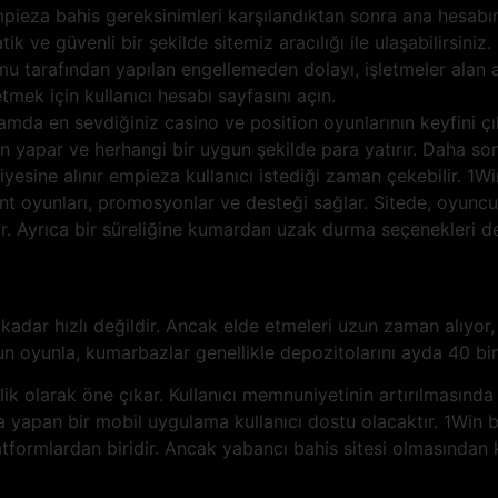
pieza bahis gereksinimleri karşılandıktan sonra ana hesabını
ik ve güvenli bir şekilde sitemiz aracılığı ile ulaşabilirsiniz.
mu tarafından yapılan engellemeden dolayı, işletmeler alan ad
mek için kullanıcı hesabı sayfasını açın.
mda en sevdiğiniz casino ve position oyunlarının keyfini çıka
login yapar ve herhangi bir uygun şekilde para yatırır. Daha
esine alınır empieza kullanıcı istediği zaman çekebilir. 1W
 oyunları, promosyonlar ve desteği sağlar. Sitede, oyuncula
ur. Ayrıca bir süreliğine kumardan uzak durma seçenekleri d
 kadar hızlı değildir. Ancak elde etmeleri uzun zaman alıyor
ğun oyunla, kumarbazlar genellikle depozitolarını ayda 40 bin l
 olarak öne çıkar. Kullanıcı memnuniyetinin artırılmasında 
a yapan bir mobil uygulama kullanıcı dostu olacaktır. 1Win 
latformlardan biridir. Ancak yabancı bahis sitesi olmasında