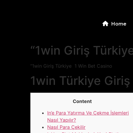
Home
“1win Giriş Türkiy
“1win Giriş Türkiye ️ 1 Win Bet Casino ️
1win Türkiye Giri
Content
In’e Para Yatırma Ve Çekme İşlemleri
Nasıl Yapılır?
Nasıl Para Çekilir