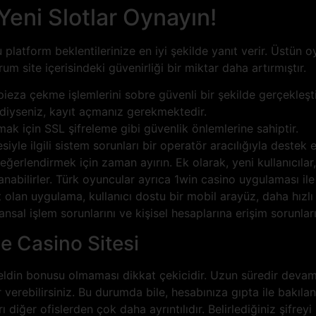
 Yeni Slotlar Oynayın!
tform beklentilerinize en iyi şekilde yanıt verir. Üstün oyun
um site içerisindeki güvenirliği bir miktar daha artırmıştır.
eza çekme işlemlerini sobre güvenli bir şekilde gerçekleştire
diyseniz, kayıt açmanız gerekmektedir.
amak için SSL şifreleme gibi güvenlik önlemlerine sahiptir.
yle ilgili sistem sorunları bir operatör aracılığıyla destek ek
erlendirmek için zaman ayırın. Ek olarak, yeni kullanıcılar, 
nabilirler. Türk oyuncular ayrıca 1win casino uygulaması il
lan uygulama, kullanıcı dostu bir mobil arayüz, daha hızlı
nansal işlem sorunlarını ve kişisel hesaplarına erişim sorunla
e Casino Sitesi
oşgeldin bonusu olmaması dikkat çekicidir. Uzun süredir deva
verebilirsiniz. Bu durumda bile, hesabınıza gıpta ile bakıl
iğer ofislerden çok daha ayrıntılıdır. Belirlediğiniz şifreyi k