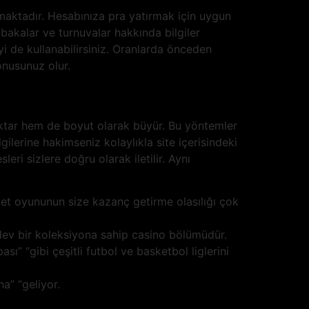
maktadır. Hesabınıza pra yatırmak için uygun
akalar ve turnuvalar hakkında bilgiler
eyi de kullanabilirsiniz. Oranlarda önceden
onusunuz olur.
 miktar hem de boyut olarak büyür. Bu yöntemler
ilerine hakimseniz kolaylıkla site içerisindeki
eri sizlere doğru olarak iletilir. Aynı
let oyununun size kazanç getirme olasılığı çok
n dev bir koleksiyona sahip casino bölümüdür.
ı” “gibi çeşitli futbol ve basketbol liglerini
a” “geliyor.