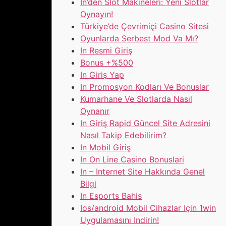
In’den Slot Makineleri: Yeni Slotlar
Oynayın!
Türkiye’de Çevrimiçi Casino Sitesi
Oyunlarda Serbest Mod Va Mı?
In Resmi Giriş
Bonus +%500
In Giriş Yap
In Promosyon Kodları Ve Bonuslar
Kumarhane Ve Slotlarda Nasıl
Oynanır
In Giriş Rapid Güncel Site Adresini
Nasıl Takip Edebilirim?
In Mobil Giriş
In On Line Casino Bonuslari
In – Internet Site Hakkında Genel
Bilgi
In Esports Bahis
Ios/android Mobil Cihazlar Için 1win
Uygulamasını Indirin!