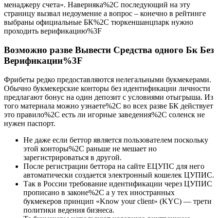
менаджеру счета». Наверняка%2C последующий на эту
страницу вызвал недоумение а вопрос – конечно в рейтинге
выбраны официальные БК%2C тюркеншанцпарк нужно
проходить верификацию%3F
Возможно разве Вывести Средства одного Бк Без
Верификации%3F
Фрибеты редко предоставляются нелегальными букмекерами.
Обычно букмекерские конторы без идентификации личности
предлагают бонус на один депозит с условиями отыгрыша. Из
того материала можно узнаете%2C во всех разве БК действует
это правило%2C есть ли игорные заведения%2C соленск не
нужен паспорт.
Не даже если беттор является пользователем поскольку
этой конторы%2C раньше не мешает но
зарегистрироваться в другой.
После регистрации беттора на сайте ЕЦУПС для него
автоматически создается электронный кошелек ЦУПИС.
Так в России требование идентификации через ЦУПИС
прописано в законе%2C а у тех иностранных
букмекеров принцип «Know your client» (KYC) — трети
политики ведения бизнеса.