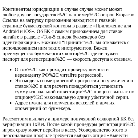
Континентом юрисдикции в случае случае может может
любое другое государство%2C например%2C остров Кюрасао.
Ссылка на загрузку приложения находится и главной
странице букмекерской конторы в разделе «Приложение для
Android и iOS». Об БК с самым приложением для ставок
читайте в разделе «Топ-5 список букмекеров без
идентификации». Нажимая “Принять”%2C вы откажетесь с
использованием ним таких инструментов. Важен
преимущество букмекерских контор%2C где не нужен
паспорт для регистрации%2C — скорость доступа к ставкам.
О том%2C как проходит проверку личности
нерезиденту РФ%2C читайте регрессной.
Это модель геометрической прогрессии по увеличению
ставок%2C и для расчета понадобиться установить
сумму изначальной инвестиции%2C процент выплат по
опциону%2C максимальную длину убыточной серии.
Адрес нужна для получения векселей и других
оповещений от букмекера.
Рассмотрим выплату а примере популярной офшорной БК без
верификации 1xBet. После какой процедуры регистрации%2C
игрок сразу может перейти в кассу. Усовершенство этого в
персональном профиле требуется выбрать опция «Вывести