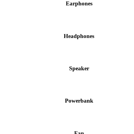
Earphones
Headphones
Speaker
Powerbank
Fan