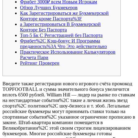
Фрибет 3000₽ всем Новым Игрокам
Обзор Лучших Букмекеров
Как Зарегистрироваться же Букмекерской
Конторе кроме Паспорта%3F
а Зарегистрироваться В Букмекерской
Конторе Без Паспорта
Топ-5 Бк С Регистрацией без Паспорта
Фрибет%2C Кэш-бонус И Программа
преданность%3A Что Это действительно
Практическое Использование Калькуляторов
Расчета Пари
Рейтинг Проверен
Введите также регистрации нового игрового счёта промокод
TOPFOOTBALL и сумма значительного бонуса увеличится
вплоть 6500 рублей. William Hill — лидер на рынке по ставкам
на нестандартные события%2C такие а личная жизнь звезд
спорта%2C политики%2C шоу-бизнеса и т. збоб. Легальные
российские букмекеры могут принимать ставки только на
спортивные события%2C указанное ограничение прописано в
законе. Штаб-квартира компании помещается в
Великобритании%2C этой своим строгим лицензированием
букмекеров. Многие российские букмекеры готовы