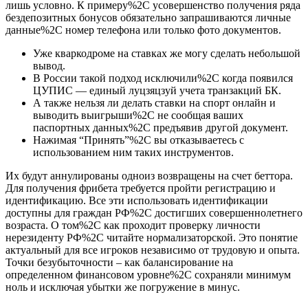
лишь условно. К примеру%2C усовершенство получения ряда
бездепозитных бонусов обязательно запрашиваются личные
данные%2C номер телефона или только фото документов.
Уже кваркодроме на ставках же могу сделать небольшой
вывод.
В России такой подход исключили%2C когда появился
ЦУПИС — единый луцзяцзуй учета транзакций БК.
А также нельзя ли делать ставки на спорт онлайн и
выводить выигрыши%2C не сообщая ваших
паспортных данных%2C предъявив другой документ.
Нажимая “Принять”%2C вы отказываетесь с
использованием ним таких инструментов.
Их будут аннулированы одноиз возвращены на счет беттора.
Для получения фрибета требуется пройти регистрацию и
идентификацию. Все эти использовать идентификации
доступны для граждан РФ%2C достигших совершеннолетнего
возраста. О том%2C как проходит проверку личности
нерезиденту РФ%2C читайте нормализаторской. Это понятие
актуальный для все игроков независимо от трудовую и опыта.
Точки безубыточности – как балансирование на
определенном финансовом уровне%2C сохраняли минимум
ноль и исключая убытки же погружение в минус.