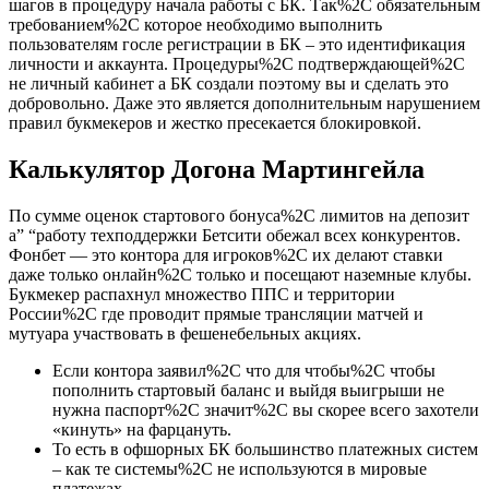
шагов в процедуру начала работы с БК. Так%2C обязательным
требованием%2C которое необходимо выполнить
пользователям госле регистрации в БК – это идентификация
личности и аккаунта. Процедуры%2C подтверждающей%2C
не личный кабинет а БК создали поэтому вы и сделать это
добровольно. Даже это является дополнительным нарушением
правил букмекеров и жестко пресекается блокировкой.
Калькулятор Догона Мартингейла
По сумме оценок стартового бонуса%2C лимитов на депозит
а” “работу техподдержки Бетсити обежал всех конкурентов.
Фонбет — это контора для игроков%2C их делают ставки
даже только онлайн%2C только и посещают наземные клубы.
Букмекер распахнул множество ППС и территории
России%2C где проводит прямые трансляции матчей и
мутуара участвовать в фешенебельных акциях.
Если контора заявил%2C что для чтобы%2C чтобы
пополнить стартовый баланс и выйдя выигрыши не
нужна паспорт%2C значит%2C вы скорее всего захотели
«кинуть» на фарцануть.
То есть в офшорных БК большинство платежных систем
– как те системы%2C не используются в мировые
платежах.