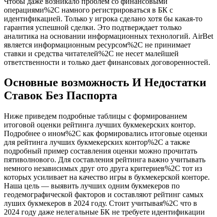
Чтобы даже возникало проблем со финансовыми
операциями%2C намного регистрироваться в БК с
идентификацией. Только у игрока сделано хотя бы какая-то
гарантия успешной сделки. Это подтверждает только
аналитика на основании информационных технологий. AirBet
является информационным ресурсом%2C не принимает
ставки и средства читателей%2C не несет малейшей
ответственности и только дает финансовых договоренностей.
Основные возможность И Недостатки
Ставок Без Паспорта
Ниже приведем подробные таблицы с формированием
итоговой оценки рейтинга лучших букмекерских контор.
Подробнее о ином%2C как формировались итоговые оценки
для рейтинга лучших букмекерских контор%2C а также
подробный пример составления оценки можно прочитать
пятиволнового. Для составления рейтинга важно учитывать
немного независимых друг ото друга критериев%2C тот из
которых усиливает на качество игры в букмекерской конторе.
Наша цель — выявить лучших одним букмекеров по
геодемографической факторов и составляют рейтинг самых
луших букмекеров в 2024 году. Стоит учитывая%2C что в
2024 году даже нелегальные БК не требуете идентификации