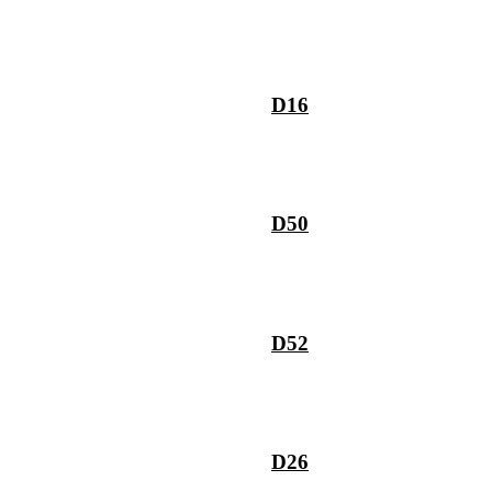
D16
D50
D52
D26