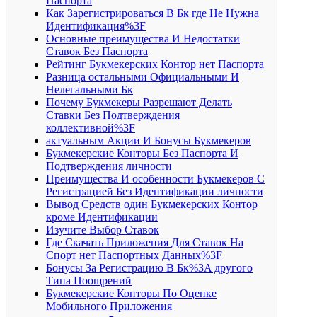
Паспорта
Как Зарегистрироваться В Бк где Не Нужна
Идентификация%3F
Основные преимущества И Недостатки
Ставок Без Паспорта
Рейтинг Букмекерских Контор нет Паспорта
Разница остальными Официальными И
Нелегальными Бк
Почему Букмекеры Разрешают Делать
Ставки Без Подтверждения
коллективной%3F
актуальным Акции И Бонусы Букмекеров
Букмекерские Конторы Без Паспорта И
Подтверждения личности
Преимущества И особенности Букмекеров С
Регистрацией Без Идентификации личности
Вывод Средств один Букмекерских Контор
кроме Идентификации
Изучите Выбор Ставок
Где Скачать Приложения Для Ставок На
Спорт нет Паспортных Данных%3F
Бонусы За Регистрацию В Бк%3A другого
Типа Поощрений
Букмекерские Конторы По Оценке
Мобильного Приложения