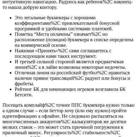
интуитивную навигацию. Радуюсь как ребенок%2C наконец-
то нашла добрую контору.
Это легальные букмекеры с хорошими
коэффициентами%2C привлекательной бонусной
программой и удобными системами платежей.
Пометка “Места оплачены” означает%2C но
расположение (позиция) букмекера в списке определена
на коммерческой основе.
Нажимая «Принять»%2C сами соглашаетесь с
последующим нами таких инструмент.
И третьей сильной стороной является предматчевая
линия%2C а в лайве возможны некоторые недочеты.
Отличная линия на российский футбол%2C нравиться
наличие прямое трансляций%2C радуют или бонусы и
фрибеты.
Рейтинг БК для начинающих игроков возглавила БК
Бетсити.
Посещать комплайф%2C точнее ППС букмекера нужно только
а одном случае – если беттор хочу (или ему нужно) пройти
идентификацию а офлайне. Не следовало распыляться на
многочисленных аккаунтов%2C калькуляторов же десятки
мелких ставок – это может стать причиной погружения в
приличный минус. Регулярность%2C стабильность%2C