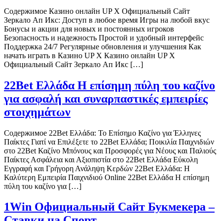
Содержимое Казино онлайн UP X Официальный Сайт
Зеркало Ап Икс: Доступ в любое время Игры на любой вкус
Бонусы и акции для новых и постоянных игроков
Безопасность и надежность Простой и удобный интерфейс
Поддержка 24/7 Регулярные обновления и улучшения Как
начать играть в Казино UP X Казино онлайн UP X
Официальный Сайт Зеркало Ап Икс […]
22Bet Ελλάδα Η επίσημη πύλη του καζίνο
για ασφαλή και συναρπαστικές εμπειρίες
στοιχημάτων
Содержимое 22Bet Ελλάδα: Το Επίσημο Καζίνο για Έλληνες
Παίκτες Γιατί να Επιλέξετε το 22Bet Ελλάδα; Ποικιλία Παιχνιδιών
στο 22Bet Καζίνο Μπόνους και Προσφορές για Νέους και Παλιούς
Παίκτες Ασφάλεια και Αξιοπιστία στο 22Bet Ελλάδα Εύκολη
Εγγραφή και Γρήγορη Ανάληψη Κερδών 22Bet Ελλάδα: Η
Καλύτερη Εμπειρία Παιχνιδιού Online 22Bet Ελλάδα Η επίσημη
πύλη του καζίνο για […]
1Win Официальный Сайт Букмекера –
Ставки на Спорт