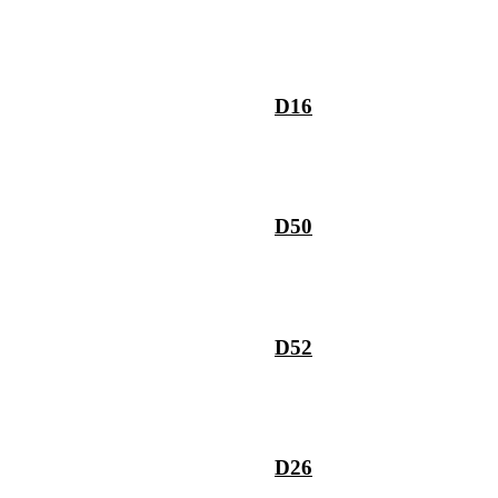
D16
D50
D52
D26