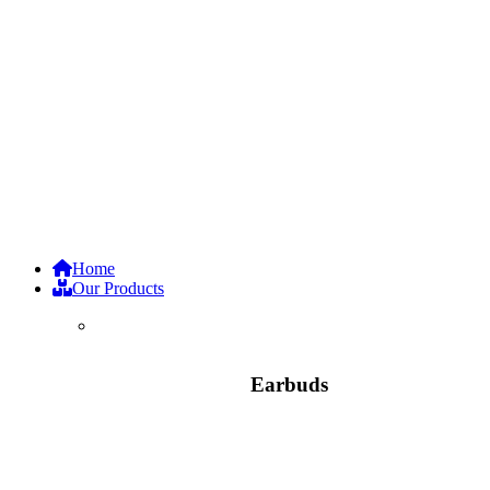
Home
Our Products
Earbuds