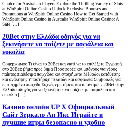
Choice for Australian Players Explore the Thrilling Variety of Slots
at WinSpirit Online Casino Unlock Exclusive Bonuses and
Promotions at WinSpirit Online Casino How to Get Started with
WinSpirit Online Casino in Australia WinSpirit Online Casino: A
Safe […]
20Bet στην Ελλάδα οδηγός για να
ξεκινήσετε να παίζετε με ασφάλεια και
ευκολία
Содержимое Τι είναι το 20Bet και γιατί να το επιλέξετε Εγγραφή
στο 20Bet: βήμα προς βήμα Προσφορές και μπόνους για νέους
παίκτες Διαθέσιμα παιχνίδια και στοιχήματα Μέθοδοι κατάθεσης
και ανάληψης Υποστήριξη πελατών και ασφάλεια Συμβουλές για
επιτυχημένο παιχνίδι Συχνές ερωτήσεις και απαντήσεις 20Bet στην
Ελλάδα οδηγός για να ξεκινήσετε να παίζετε με ασφάλεια και
ευκολία […]
Казино онлайн UP X Официальный
Сайт Зеркало Ап Икс Играйте в
лучшие игры безопасно и удобно