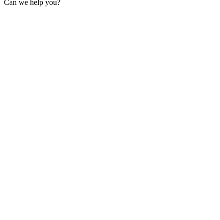
Can we help you?