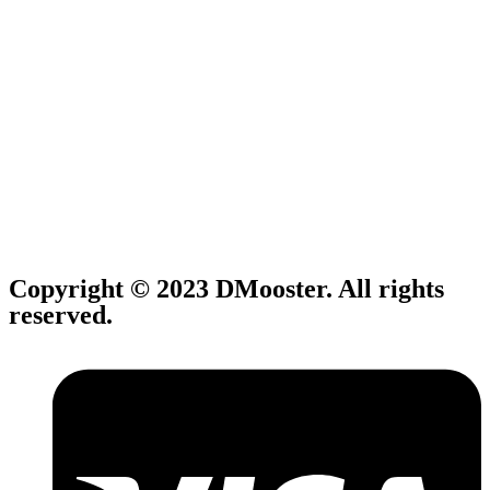
Copyright © 2023 DMooster. All rights
reserved.