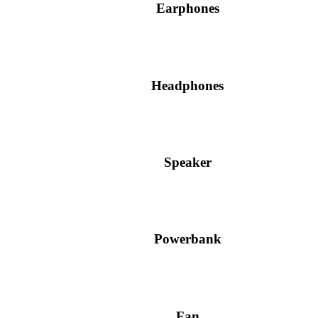
Earphones
Headphones
Speaker
Powerbank
Fan