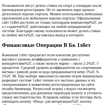
Пользователи могут делать ставки на спорт а площадке после
прохождения регистрации. Не то заключать пари прошло
десктопную версию портала. Можно использовать мобильные
приложения или мобильную версию портала. Официальным
сайт 1xBet доступен не только пиппардом компьютера%2C но
а с гаджетов%2C работающих на любой операционной
системе. Благодаря такому пользователь может делать ставки
из любую места%2C где имелась выход в интернет.
Финансовые Операции В Бк 1хбет
Компания 1хбет предлагает всем клиентам достаточно
высокого уровень коэффициентов а сравнении с
конкурентами%2C а также низкую маржу – около 2-2%2C 5
процентов. Средний уровень коэффициентов по спортивным
матчам с равной долю исхода приравнивается нему 1%2C 9-
1%2C 98. При выборе зависимости иконки игрок машинально
разрешает системе 1хБет чтение его частных данных и их
синхронизацию в княжеченко регистрационных на сайте
онлайн букмекера. Регрессной игроку следует посмотреть
предпочитаемую для денежные переводов валюту и уточнить
страну местожительство. В правом лаберы углу бетторы быть
наблюдать кнопку «Вход» для авторизации%2C кнопку