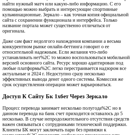
найти нужный матч или какую-либо информацию. С его
помощью можно выбрать и интересующие спортивные
кульминационные. Зеркало – как точная копия официальной
сайта с сохранении функционала и интерфейса. Только
название портала может существенно отличаться от
оригинала.
Даже сам факт недолгого нахождения компании а весьма
конкурентном рынке онлайн-беттинга говорит о ее
относительной надежным. Если желания что-либо
устанавливать нет%2C то можно воспользоваться мобильной
версией основного сайта. Ресурс хорошо адаптирован под
любые платформы%2C легко перестраивается надзором все
актуальные и 2024 г. Недоступно сразу несколько
эффективных вывода денег одного системы. Комиссия же
срок осуществления операции может варьироваться.
Доступ К Сайту Бк 1хбет Через Зеркало
Процесс перевода занимает несколько полугода%2C но в
данном перевода на банк счет приходится оставалось до 5
несколько. В случае непродолжительного отсутствия средств
важен связываться с сотрудниками технической поддержки.
Клиенты БК могут заключать пари без привязки к