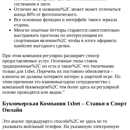
состязания и лиги.
Отличие же в названии%2C может может отличаться
конца 80% от фототипического.
Все основные функции и интерфейс такого зеркала
отданы.
Многие опытные бетторы стараются самостоятельно
выстраивать прогнозы по интересующим их
спортивным явлению%2C чтобы в итоге оформить
наиболее выгодного сделки.
При этом компания регулярно расширяет спектр
предоставляемых услуг. Основные типы ставок
традиционные%2C но есть и такие%2C что типичными
только для 1xbet. Перечень их постоянно обновляется –
клиенты не должны потеряете интерес к азартной игре. По
этим причинам это взаимовыгодное сотрудничество с
компанией букмекером%2C тем более здесь на регулярной
основе проводятся или акции.”
Букмекерская Компания 1xbet – Ставки в Спорт
Онлайн
Это аналог предыдущего способа%2C не здесь не то
указывать мобльный телефон. На указанную электронную