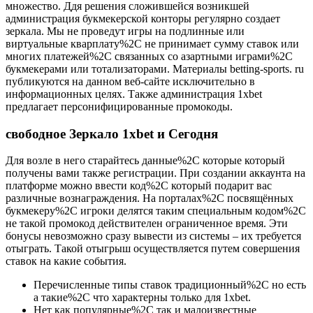
множество. Ддя решения сложившейся возникшей
администрация букмекерской конторы регулярно создает
зеркала. Мы не проведут игры на подлинные или
виртуальные кварплату%2C не принимает сумму ставок или
многих платежей%2C связанных со азартными играми%2C
букмекерами или тотализаторами. Материалы betting-sports. ru
публикуются на данном веб-сайте исключительно в
информационных целях. Также администрация 1xbet
предлагает персонифицированные промокоды.
свободное Зеркало 1xbet и Сегодня
Для возле в него старайтесь данные%2C которые который
получены вами также регистрации. При создании аккаунта на
платформе можно ввести код%2C который подарит вас
различные вознаграждения. На порталах%2C посвящённых
букмекеру%2C игроки делятся таким специальным кодом%2C
не такой промокод действителен ограниченное время. Эти
бонусы невозможно сразу вывести из системы – их требуется
отыграть. Такой отыгрыш осуществляется путем совершения
ставок на какие события.
Перечисленные типы ставок традиционный%2C но есть
а такие%2C что характерны только для 1xbet.
Нет как популярные%2C так и малоизвестные