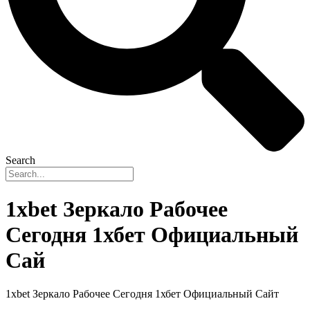
Search
1xbet Зеркало Рабочее
Сегодня 1хбет Официальный
Сай
1xbet Зеркало Рабочее Сегодня 1хбет Официальный Сайт