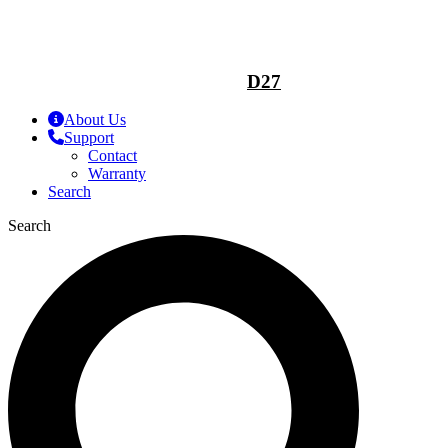
D27
About Us
Support
Contact
Warranty
Search
Search