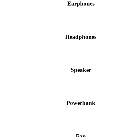
Earphones
Headphones
Speaker
Powerbank
Fan