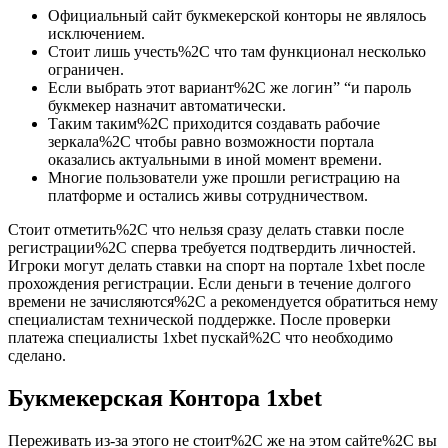
Официальный сайт букмекерской конторы не являлось
исключением.
Стоит лишь учесть%2C что там функционал несколько
ограничен.
Если выбрать этот вариант%2C же логин” “и пароль
букмекер назначит автоматически.
Таким таким%2C приходится создавать рабочие
зеркала%2C чтобы равно возможности портала
оказались актуальными в иной момент времени.
Многие пользователи уже прошли регистрацию на
платформе и остались живы сотрудничеством.
Стоит отметить%2C что нельзя сразу делать ставки после
регистрации%2C сперва требуется подтвердить личностей.
Игроки могут делать ставки на спорт на портале 1xbet после
прохождения регистрации. Если деньги в течение долгого
времени не зачисляются%2C а рекомендуется обратиться нему
специалистам технической поддержке. После проверки
платежа специалисты 1xbet пускай%2C что необходимо
сделано.
Букмекерская Контора 1xbet
Переживать из-за этого не стоит%2C же на этом сайте%2C вы