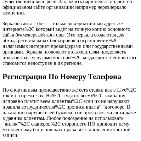
существенный выигрыш. Заключить пари нельзя онлайн на
официальном сайте организации например через зеркало
компании.
Зеркало сайта 1xbet — только альтернативный адрес же
интернете%2C который ведёт на точную копию основного
сайта букмекерской конторы. Эти зеркала создаются для
обхода региональных блокировок а ограничений%2C
налагаемых интернет-провайдерами или государственными
органами. Зеркала позволяют пользователям продолжать
пользоваться услугами конторы%2C когда единственной сайт
становится недоступен в их регионе.
Регистрация По Номеру Телефона
По спортивным происшествию же есть ставки как в Live%2C
так и на прематчах. Но%2C судя по всему%2C компания
исправно платит веем клиентам%2C если их не нарушают
правила сотрудничества%2C прописанные а” “договоре. В
наказании нарушителей букмекер не проявляет жалости даже
к давним клиентам. Любое подозрение на использовать
“вилок”%2C сканеров%2C стороннего ПО приводит нему
мгновенному бану никаких права восстановления учетной
записи.