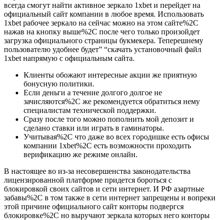
всегда смогут найти активное зеркало 1xbet и перейдет на
официальный сайт компании в любое время. Использовать
1xbet рабочее зеркало на сейчас можно на этом сайте%2C
нажав на кнопку выше%2C после чего только произойдет
загрузка официального страницы букмекера. Теперешнему
пользователю удобнее будет” “скачать установочный файл
1xbet напрямую с официальным сайта.
Клиенты обожают интересные акции же приятную
бонусную политики.
Если деньги а течение долгого долгое не
зачисляются%2C же рекомендуется обратиться нему
специалистам технической поддержки.
Сразу после того можно пополнить мой депозит и
сделано ставки или играть в гаминаторы.
Учитывая%2C что даже во всех городишке есть офисы
компании 1xbet%2C есть возможности проходить
верификацию же режиме онлайн.
В настоящее во из-за несовершенства законодательства
лицензированной платформе придется бороться с
блокировкой своих сайтов и сети интернет. И РФ азартные
забавы%2C в том также в сети интернет запрещены и вопреки
этой причине официального сайт конторы подвергся
блокировке%2C но выручают зеркала которых него конторы