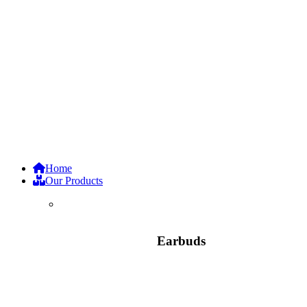
Home
Our Products
Earbuds